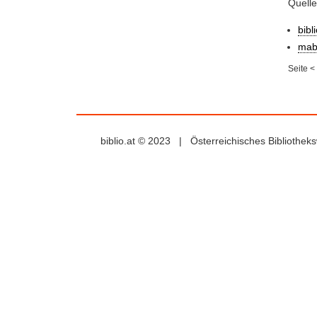
Quell
bibl
mab
Seite
<
biblio.at © 2023 | Österreichisches Bibliothe