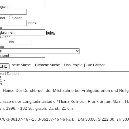
agwort
und
oder
Index
ag
Index
.-Jahr
bis
log
nsent
neue Suche
|
Einfache Suche
|
Das Projekt
|
Die Partner
wort Zahnen
r
1
>
r, Heinz: Der Durchbruch der Milchzähne bei Frühgeborenen und Reif
bnisse einer Longitudinalstudie / Heinz Kellner. - Frankfurt am Main : 
n, 1996. - 132 S. : graph. Darst.; 21 cm
78-3-86137-467-1 / 3-86137-467-6 kart. : DM 30.00, S 222.00, sfr 30.