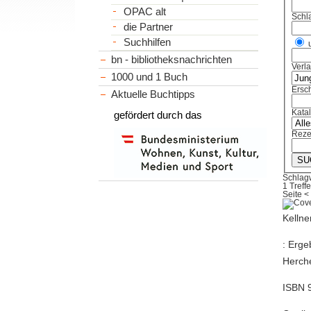
OPAC alt
Schl
die Partner
Suchhilfen
bn - bibliotheksnachrichten
Verl
1000 und 1 Buch
Ersch
Aktuelle Buchtipps
Kata
gefördert durch das
Reze
Schlag
1 Treffe
Seite
<
Kellne
: Erge
Herche
ISBN 9