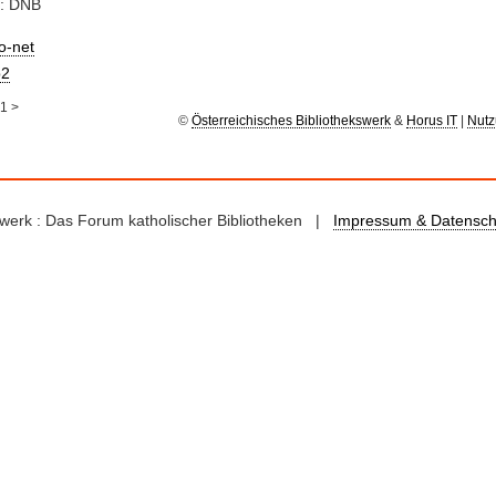
e: DNB
io-net
2
1
>
©
Österreichisches Bibliothekswerk
&
Horus IT
|
Nutz
kswerk : Das Forum katholischer Bibliotheken |
Impressum & Datensch