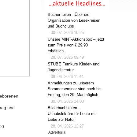
Bücher teilen - Über die
Organisation von Lesekreisen
und Buchclubs
30. 07. 2026 10:25
Unsere MINT-Aktionsbox – jetzt
zum Preis von € 29,90
erhältlich.
28. 07. 2026 09:49
STUBE Fernkurs Kinder- und
Jugendliteratur
09. 06. 2026 11:44
Anmeldungen zu unserem
Sommerseminar sind noch bis
Freitag, den 29. Mai möglich
geborenen
30. 04. 2026 14:00
Haag und
Bilderbuchblüten –
Urlaubslektüre für Leute mit
Liebe zur Natur
28. 04. 2026 12:27
00
Advertorial