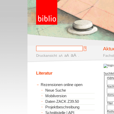
Aktu
aA
aA
Druckansicht
.
Fachst
aA
Literatur
Suchfe
ISBN
Rezensionen online open
Nac
Neue Suche
Vorn
Mobilversion
Daten ZACK Z39.50
Titel
Projektbeschreibung
Reih
Schnittstelle | API