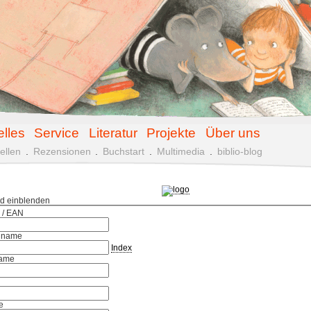
elles
Service
Literatur
Projekte
Über uns
ellen
.
Rezensionen
.
Buchstart
.
Multimedia
.
biblio-blog
ld einblenden
 / EAN
hname
Index
ame
e