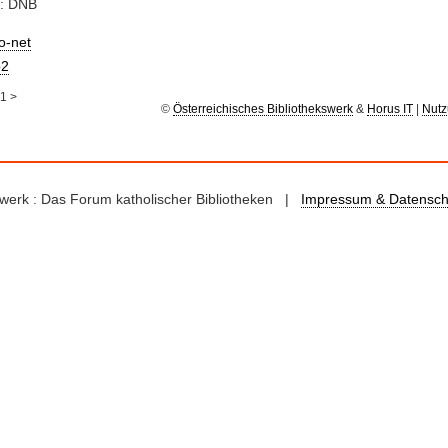
e: DNB
io-net
2
1
>
©
Österreichisches Bibliothekswerk
&
Horus IT
|
Nutz
kswerk : Das Forum katholischer Bibliotheken |
Impressum & Datensch