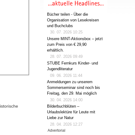
Bücher teilen - Über die
Organisation von Lesekreisen
und Buchclubs
30. 07. 2026 10:25
Unsere MINT-Aktionsbox – jetzt
zum Preis von € 29,90
erhältlich.
28. 07. 2026 09:49
STUBE Fernkurs Kinder- und
Jugendliteratur
09. 06. 2026 11:44
Anmeldungen zu unserem
Sommerseminar sind noch bis
Freitag, den 29. Mai möglich
30. 04. 2026 14:00
istorische
Bilderbuchblüten –
Urlaubslektüre für Leute mit
Liebe zur Natur
28. 04. 2026 12:27
Advertorial