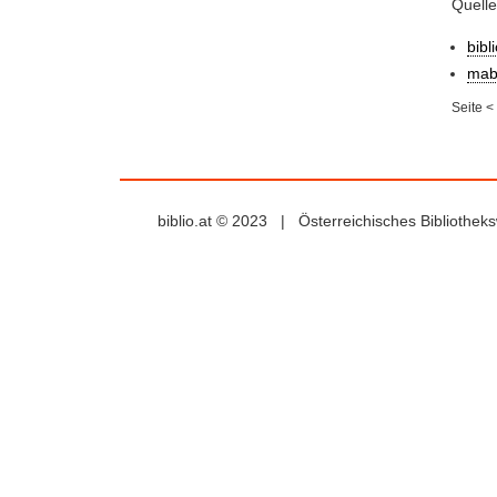
Quell
bibl
mab
Seite
<
biblio.at © 2023 | Österreichisches Bibliothe