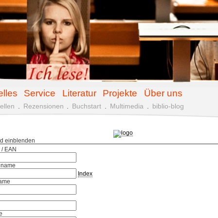
elles
Service
Literatur
Projekte
Über uns
ellen
.
Rezensionen
.
Buchstart
.
Multimedia
.
biblio-blog
ld einblenden
 / EAN
hname
Index
ame
e