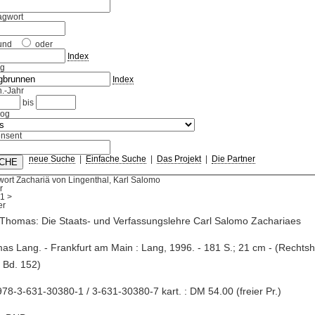
agwort
und
oder
Index
ag
Index
.-Jahr
bis
log
nsent
neue Suche
|
Einfache Suche
|
Das Projekt
|
Die Partner
ort Zachariä von Lingenthal, Karl Salomo
r
1
>
Thomas: Die Staats- und Verfassungslehre Carl Salomo Zachariaes
as Lang. - Frankfurt am Main : Lang, 1996. - 181 S.; 21 cm - (Rechtsh
 Bd. 152)
78-3-631-30380-1 / 3-631-30380-7 kart. : DM 54.00 (freier Pr.)