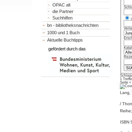
OPAC alt
Schl
die Partner
Suchhilfen
bn - bibliotheksnachrichten
Verl
1000 und 1 Buch
Ersch
Aktuelle Buchtipps
Kata
gefördert durch das
Reze
Schlagw
1 Treffe
Seite
<
Lang, 
/ Thom
Reihe;
ISBN 9