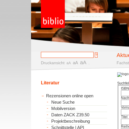
Aktu
aA
aA
Druckansicht
.
Fachst
aA
Literatur
Suchfe
ISBN
Rezensionen online open
Nac
Neue Suche
Vorn
Mobilversion
Daten ZACK Z39.50
Titel
Projektbeschreibung
Reih
Schnittstelle | API