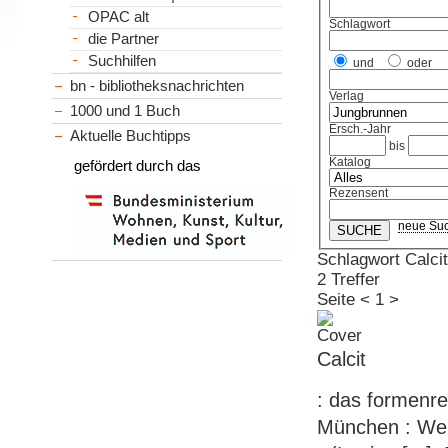
OPAC alt
Schlagwort
die Partner
Suchhilfen
und
oder
bn - bibliotheksnachrichten
Verlag
1000 und 1 Buch
Ersch.-Jahr
Aktuelle Buchtipps
bis
Katalog
gefördert durch das
Rezensent
neue Su
Schlagwort Calcit
2 Treffer
Seite
<
1
>
Calcit
: das formenrei
München : Weis