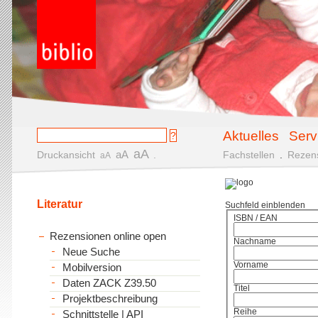
Aktuelles
Serv
aA
aA
Druckansicht
.
Fachstellen
.
Rezen
aA
Literatur
Suchfeld einblenden
ISBN / EAN
Rezensionen online open
Nachname
Neue Suche
Vorname
Mobilversion
Daten ZACK Z39.50
Titel
Projektbeschreibung
Reihe
Schnittstelle | API