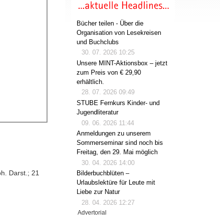
Bücher teilen - Über die
Organisation von Lesekreisen
und Buchclubs
30. 07. 2026 10:25
Unsere MINT-Aktionsbox – jetzt
zum Preis von € 29,90
erhältlich.
28. 07. 2026 09:49
STUBE Fernkurs Kinder- und
Jugendliteratur
09. 06. 2026 11:44
Anmeldungen zu unserem
Sommerseminar sind noch bis
Freitag, den 29. Mai möglich
30. 04. 2026 14:00
h. Darst.; 21
Bilderbuchblüten –
Urlaubslektüre für Leute mit
Liebe zur Natur
28. 04. 2026 12:27
Advertorial