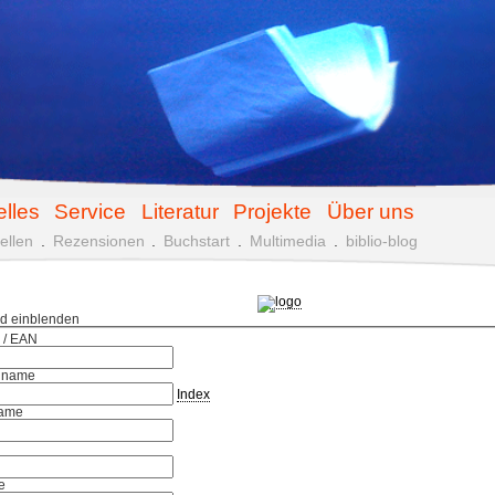
elles
Service
Literatur
Projekte
Über uns
ellen
.
Rezensionen
.
Buchstart
.
Multimedia
.
biblio-blog
ld einblenden
 / EAN
hname
Index
ame
e