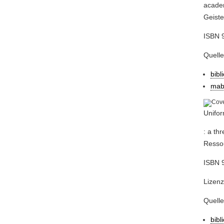
academ
Geiste
ISBN 9
Quell
bibl
mab
Unifor
: a th
Ressou
ISBN 
Lizenz
Quell
bibl