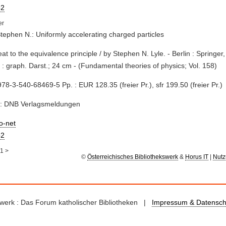
2
Stephen N.: Uniformly accelerating charged particles
reat to the equivalence principle / by Stephen N. Lyle. - Berlin : Springer
 : graph. Darst.; 24 cm - (Fundamental theories of physics; Vol. 158)
78-3-540-68469-5 Pp. : EUR 128.35 (freier Pr.), sfr 199.50 (freier Pr.)
e: DNB Verlagsmeldungen
io-net
2
1
>
©
Österreichisches Bibliothekswerk
&
Horus IT
|
Nutz
kswerk : Das Forum katholischer Bibliotheken |
Impressum & Datensch