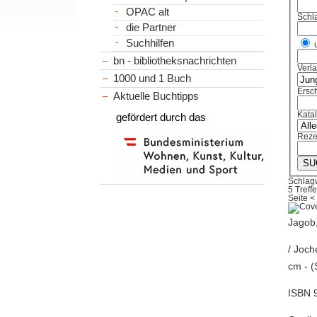
OPAC alt
Schl
die Partner
Suchhilfen
bn - bibliotheksnachrichten
Verl
1000 und 1 Buch
Ersch
Aktuelle Buchtipps
Kata
gefördert durch das
Reze
Schlagw
5 Treffe
Seite
<
Jagob,
/ Joch
cm - (
ISBN 9