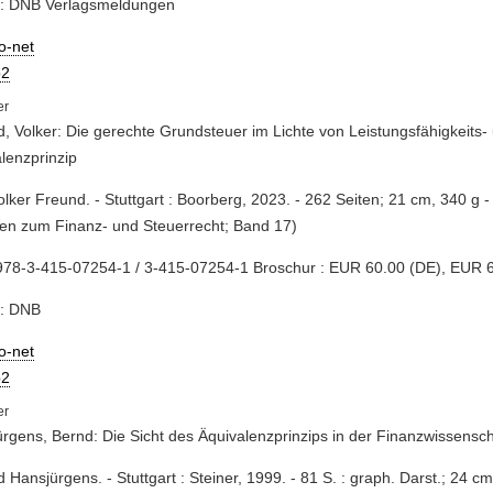
e: DNB Verlagsmeldungen
io-net
2
, Volker: Die gerechte Grundsteuer im Lichte von Leistungsfähigkeits-
lenzprinzip
Volker Freund. - Stuttgart : Boorberg, 2023. - 262 Seiten; 21 cm, 340 g
ten zum Finanz- und Steuerrecht; Band 17)
978-3-415-07254-1 / 3-415-07254-1 Broschur : EUR 60.00 (DE), EUR 6
e: DNB
io-net
2
rgens, Bernd: Die Sicht des Äquivalenzprinzips in der Finanzwissensch
d Hansjürgens. - Stuttgart : Steiner, 1999. - 81 S. : graph. Darst.; 24 cm