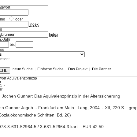
agwort
und
oder
Index
ag
Index
.-Jahr
bis
log
nsent
neue Suche
|
Einfache Suche
|
Das Projekt
|
Die Partner
ort Äquivalenzprinzip
r
1
>
 Jochen Gunnar: Das Äquivalenzprinzip in der Alterssicherung
en Gunnar Jagob. - Frankfurt am Main : Lang, 2004. - XII, 220 S. : grap
Sozialökonomische Schriften; Bd. 26)
78-3-631-52964-5 / 3-631-52964-3 kart. : EUR 42.50