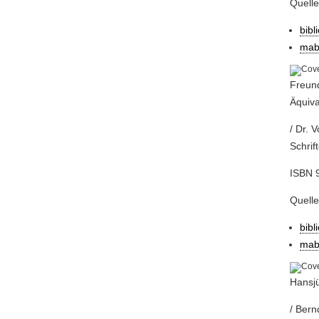
Quell
bibl
mab
Freund
Äquiva
/ Dr. 
Schrif
ISBN 
Quell
bibl
mab
Hansjü
/ Bern