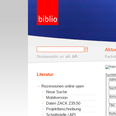
Aktu
aA
aA
Druckansicht
.
Fachst
aA
Literatur
Suchfe
ISBN
Rezensionen online open
Nac
Neue Suche
Vorn
Mobilversion
Daten ZACK Z39.50
Titel
Projektbeschreibung
Reih
Schnittstelle | API