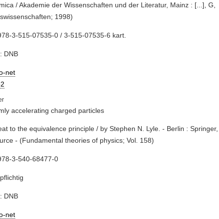
ica / Akademie der Wissenschaften und der Literatur, Mainz : [...], G,
swissenschaften; 1998)
78-3-515-07535-0 / 3-515-07535-6 kart.
e: DNB
io-net
2
mly accelerating charged particles
reat to the equivalence principle / by Stephen N. Lyle. - Berlin : Springer
rce - (Fundamental theories of physics; Vol. 158)
978-3-540-68477-0
pflichtig
e: DNB
io-net