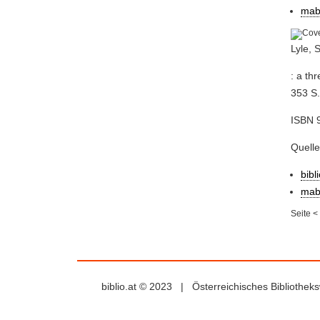
mab
Lyle, 
: a th
353 S.
ISBN 9
Quell
bibl
mab
Seite
<
biblio.at © 2023 | Österreichisches Bibliothe