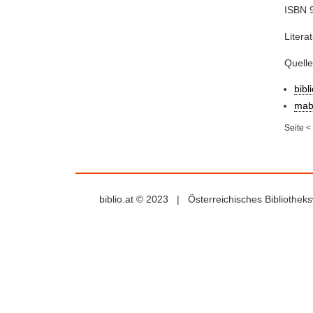
ISBN 9
Litera
Quell
bibl
mab
Seite
<
biblio.at © 2023 | Österreichisches Bibliothe