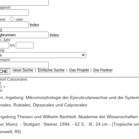
agwort
und
oder
Index
ag
Index
.-Jahr
bis
log
nsent
neue Suche
|
Einfache Suche
|
Das Projekt
|
Die Partner
wort Calycerales
r
1
>
n, Ingeborg: Mikromorphologie der Epicuticularwachse und die System
nales, Rubiales, Dipsacales und Calycerales
Ingeborg Theisen und Wilhelm Barthlott. Akademie der Wissenschaften
tur, Mainz. - Stuttgart : Steiner, 1994. - 62 S. : Ill.; 24 cm - (Tropische 
enwelt; 89)