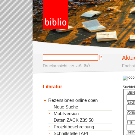
Aktu
aA
aA
Druckansicht
.
Fachst
aA
Literatur
Suchfe
ISBN
Rezensionen online open
Nac
Neue Suche
Vorn
Mobilversion
Daten ZACK Z39.50
Titel
Projektbeschreibung
Reih
Schnittstelle | API