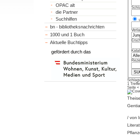
OPAC alt
Schl
die Partner
Suchhilfen
bn - bibliotheksnachrichten
Verl
1000 und 1 Buch
Ersch
Aktuelle Buchtipps
Kata
gefördert durch das
Reze
Schlag
1 Treffe
Seite
<
Theise
Gentia
/ von 
Litera
Pflanz