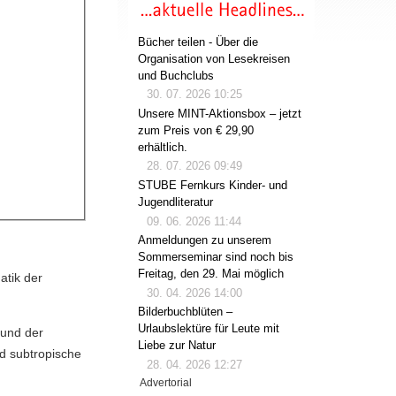
Bücher teilen - Über die
Organisation von Lesekreisen
und Buchclubs
30. 07. 2026 10:25
Unsere MINT-Aktionsbox – jetzt
zum Preis von € 29,90
erhältlich.
28. 07. 2026 09:49
STUBE Fernkurs Kinder- und
Jugendliteratur
09. 06. 2026 11:44
Anmeldungen zu unserem
Sommerseminar sind noch bis
Freitag, den 29. Mai möglich
atik der
30. 04. 2026 14:00
Bilderbuchblüten –
Urlaubslektüre für Leute mit
 und der
Liebe zur Natur
und subtropische
28. 04. 2026 12:27
Advertorial