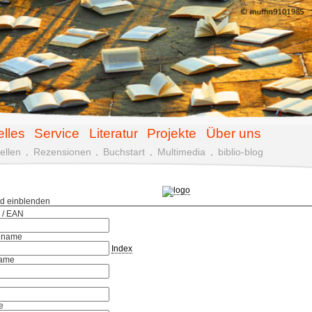
elles
Service
Literatur
Projekte
Über uns
ellen
.
Rezensionen
.
Buchstart
.
Multimedia
.
biblio-blog
ld einblenden
 / EAN
hname
Index
ame
e