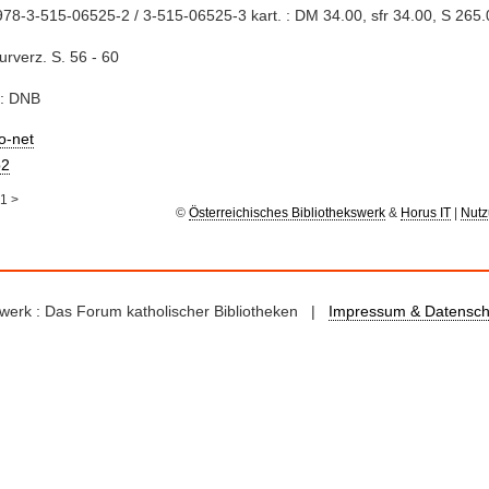
78-3-515-06525-2 / 3-515-06525-3 kart. : DM 34.00, sfr 34.00, S 265.
turverz. S. 56 - 60
e: DNB
io-net
2
1
>
©
Österreichisches Bibliothekswerk
&
Horus IT
|
Nutz
kswerk : Das Forum katholischer Bibliotheken |
Impressum & Datensch