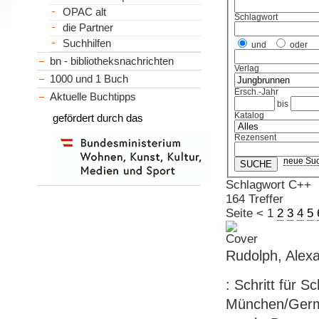
OPAC alt
Schlagwort
die Partner
Suchhilfen
und
oder
bn - bibliotheksnachrichten
Verlag
1000 und 1 Buch
Ersch.-Jahr
Aktuelle Buchtipps
bis
Katalog
gefördert durch das
Rezensent
neue Su
Schlagwort C++
164 Treffer
Seite
<
1
2
3
4
5
Rudolph, Alexa
: Schritt für S
München/German