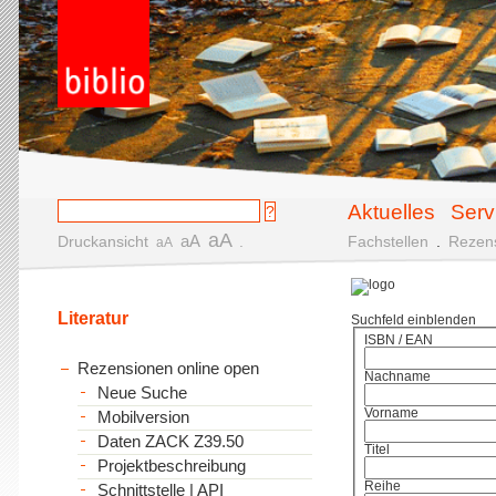
Aktuelles
Serv
aA
aA
Druckansicht
.
Fachstellen
.
Rezen
aA
Literatur
Suchfeld einblenden
ISBN / EAN
Rezensionen online open
Nachname
Neue Suche
Vorname
Mobilversion
Daten ZACK Z39.50
Titel
Projektbeschreibung
Reihe
Schnittstelle | API