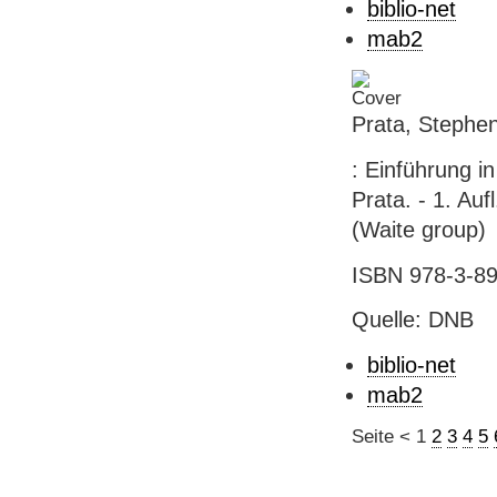
biblio-net
mab2
Prata, Stephe
: Einführung i
Prata. - 1. Auf
(Waite group)
ISBN 978-3-89
Quelle: DNB
biblio-net
mab2
Seite
<
1
2
3
4
5