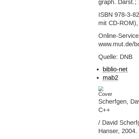
graph. Darst.; 
ISBN 978-3-82
mit CD-ROM),
Online-Servic
www.mut.de/b
Quelle: DNB
biblio-net
mab2
Scherfgen, Da
C++
/ David Scherfg
Hanser, 2004. -