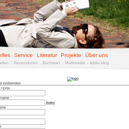
elles
Service
Literatur
Projekte
Über uns
ellen
.
Rezensionen
.
Buchstart
.
Multimedia
.
biblio-blog
ld einblenden
 / EAN
hname
Index
ame
e