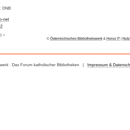
e: DNB
io-net
2
1
>
©
Österreichisches Bibliothekswerk
&
Horus IT
|
Nutz
kswerk : Das Forum katholischer Bibliotheken |
Impressum & Datensch