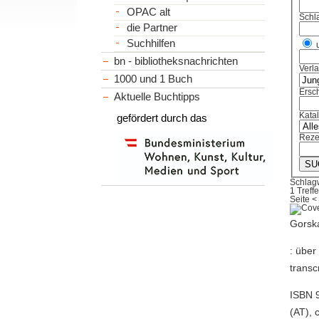
OPAC alt
Schl
die Partner
Suchhilfen
bn - bibliotheksnachrichten
Verl
1000 und 1 Buch
Ersch
Aktuelle Buchtipps
Kata
gefördert durch das
Reze
Schlag
1 Treffe
Seite
<
Gorska
: über
transc
ISBN 9
(AT), 