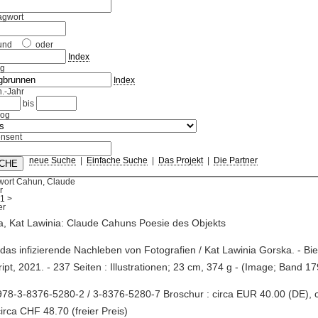
agwort
und
oder
Index
ag
Index
.-Jahr
bis
log
nsent
neue Suche
|
Einfache Suche
|
Das Projekt
|
Die Partner
wort Cahun, Claude
r
1
>
, Kat Lawinia: Claude Cahuns Poesie des Objekts
 das infizierende Nachleben von Fotografien / Kat Lawinia Gorska. - Biel
ript, 2021. - 237 Seiten : Illustrationen; 23 cm, 374 g - (Image; Band 17
78-3-8376-5280-2 / 3-8376-5280-7 Broschur : circa EUR 40.00 (DE), 
circa CHF 48.70 (freier Preis)