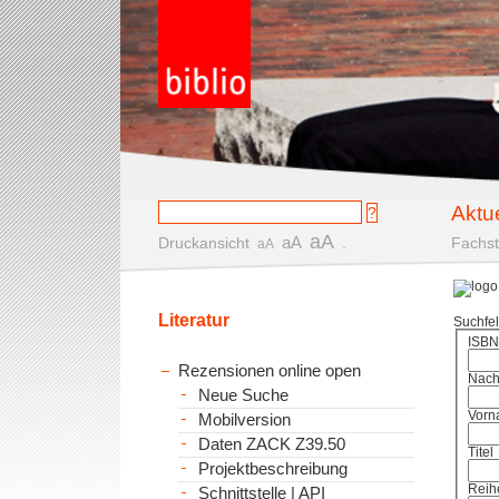
Aktu
aA
aA
Druckansicht
.
Fachst
aA
Literatur
Suchfe
ISBN
Rezensionen online open
Nac
Neue Suche
Vorn
Mobilversion
Daten ZACK Z39.50
Titel
Projektbeschreibung
Reih
Schnittstelle | API