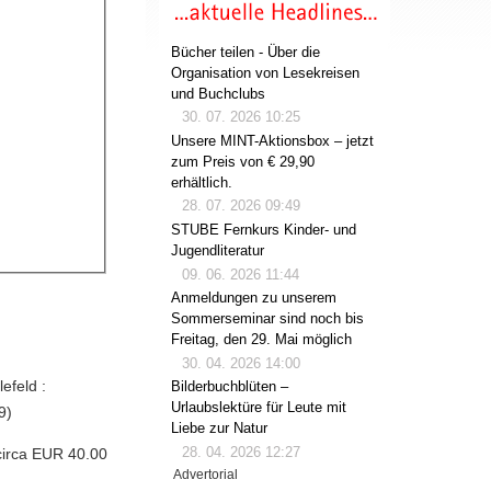
Bücher teilen - Über die
Organisation von Lesekreisen
und Buchclubs
30. 07. 2026 10:25
Unsere MINT-Aktionsbox – jetzt
zum Preis von € 29,90
erhältlich.
28. 07. 2026 09:49
STUBE Fernkurs Kinder- und
Jugendliteratur
09. 06. 2026 11:44
Anmeldungen zu unserem
Sommerseminar sind noch bis
Freitag, den 29. Mai möglich
30. 04. 2026 14:00
efeld :
Bilderbuchblüten –
Urlaubslektüre für Leute mit
9)
Liebe zur Natur
28. 04. 2026 12:27
circa EUR 40.00
Advertorial