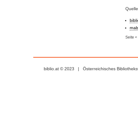
Quell
bibl
mab
Seite
<
biblio.at © 2023 | Österreichisches Bibliothe