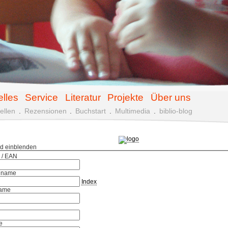
elles
Service
Literatur
Projekte
Über uns
ellen
.
Rezensionen
.
Buchstart
.
Multimedia
.
biblio-blog
ld einblenden
 / EAN
hname
Index
ame
e