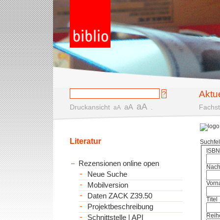
Aktu
aA
aA
Druckansicht
.
Fachst
aA
Literatur
Suchfe
ISBN
Rezensionen online open
Nac
Neue Suche
Vorn
Mobilversion
Daten ZACK Z39.50
Titel
Projektbeschreibung
Reih
Schnittstelle | API