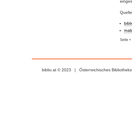
eingest
Quell
bibl
mab
Seite
<
biblio.at © 2023 | Österreichisches Bibliothe