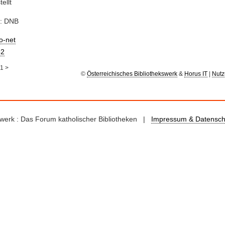
ellt
e: DNB
io-net
2
1
>
©
Österreichisches Bibliothekswerk
&
Horus IT
|
Nutz
kswerk : Das Forum katholischer Bibliotheken |
Impressum & Datensch