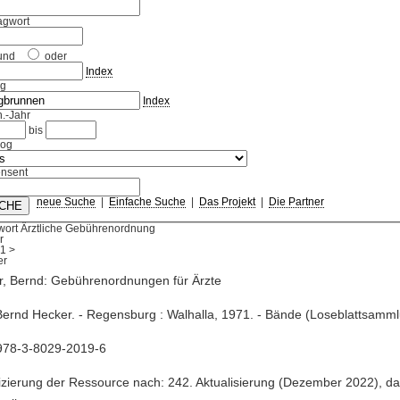
agwort
und
oder
Index
ag
Index
.-Jahr
bis
log
nsent
neue Suche
|
Einfache Suche
|
Das Projekt
|
Die Partner
wort Ärztliche Gebührenordnung
r
1
>
r, Bernd: Gebührenordnungen für Ärzte
Bernd Hecker. - Regensburg : Walhalla, 1971. - Bände (Loseblattsamm
978-3-8029-2019-6
fizierung der Ressource nach: 242. Aktualisierung (Dezember 2022), d