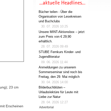
Bücher teilen - Über die
Organisation von Lesekreisen
und Buchclubs
30. 07. 2026 10:25
Unsere MINT-Aktionsbox – jetzt
zum Preis von € 29,90
erhältlich.
28. 07. 2026 09:49
STUBE Fernkurs Kinder- und
Jugendliteratur
09. 06. 2026 11:44
Anmeldungen zu unserem
Sommerseminar sind noch bis
Freitag, den 29. Mai möglich
30. 04. 2026 14:00
lung); 23 cm
Bilderbuchblüten –
Urlaubslektüre für Leute mit
Liebe zur Natur
28. 04. 2026 12:27
amit Erscheinen
Advertorial