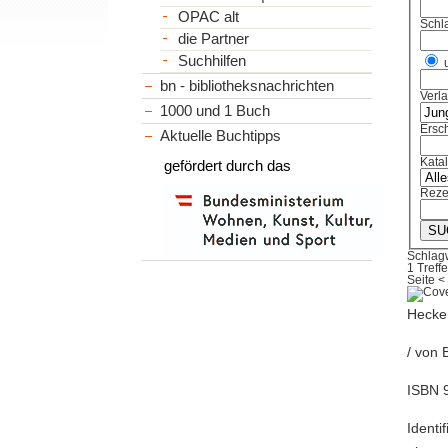
OPAC alt
Schl
die Partner
Suchhilfen
bn - bibliotheksnachrichten
Verl
1000 und 1 Buch
Ersch
Aktuelle Buchtipps
Kata
gefördert durch das
Reze
Schlag
1 Treffe
Seite
<
Hecke
/ von 
ISBN 
Identi