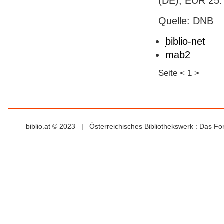
(DE), EUR 25.
Quelle: DNB
biblio-net
mab2
Seite
<
1
>
biblio.at © 2023 | Österreichisches Bibliothekswerk : Das F