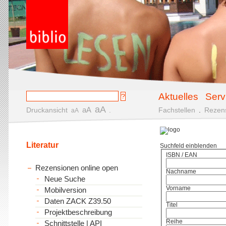
Aktuelles
Serv
aA
aA
Druckansicht
.
Fachstellen
.
Rezen
aA
Literatur
Suchfeld einblenden
ISBN / EAN
Rezensionen online open
Nachname
Neue Suche
Vorname
Mobilversion
Daten ZACK Z39.50
Titel
Projektbeschreibung
Reihe
Schnittstelle | API