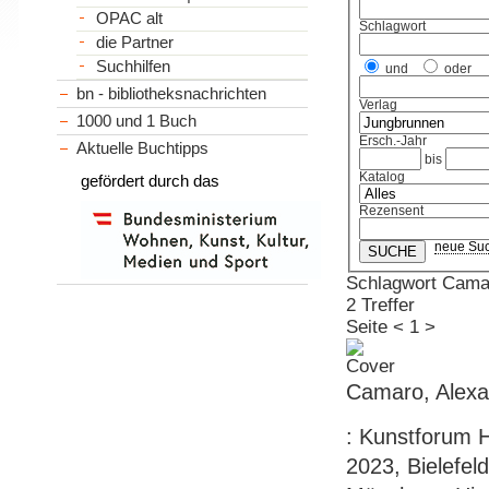
OPAC alt
Schlagwort
die Partner
Suchhilfen
und
oder
bn - bibliotheksnachrichten
Verlag
1000 und 1 Buch
Ersch.-Jahr
Aktuelle Buchtipps
bis
Katalog
gefördert durch das
Rezensent
neue Su
Schlagwort Cama
2 Treffer
Seite
<
1
>
Camaro, Alexa
: Kunstforum 
2023, Bielefel