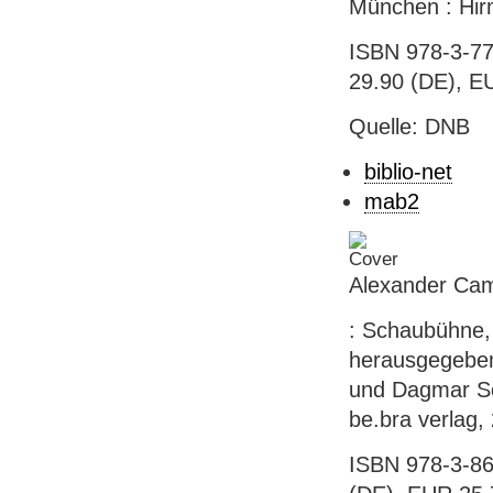
München : Hirm
ISBN 978-3-77
29.90 (DE), EU
Quelle: DNB
biblio-net
mab2
Alexander Cam
: Schaubühne,
herausgegeben
und Dagmar Sch
be.bra verlag, 
ISBN 978-3-86