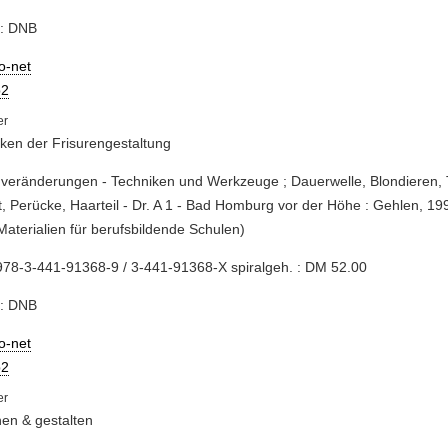
e: DNB
io-net
2
ken der Frisurengestaltung
veränderungen - Techniken und Werkzeuge ; Dauerwelle, Blondieren,
, Perücke, Haarteil - Dr. A 1 - Bad Homburg vor der Höhe : Gehlen, 199
Materialien für berufsbildende Schulen)
78-3-441-91368-9 / 3-441-91368-X spiralgeh. : DM 52.00
e: DNB
io-net
2
en & gestalten