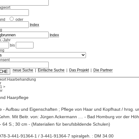
agwort
und
oder
Index
ag
Index
.-Jahr
bis
log
nsent
neue Suche
|
Einfache Suche
|
Das Projekt
|
Die Partner
wort Haarbehandlung
r
1
>
und Haarpflege
e - Aufbau und Eigenschaften ; Pflege von Haar und Kopfhaut / hrsg. u
Kehm. Mit Beitr. von: Jürgen Ackermann .... - Bad Homburg vor der Höh
- 64 S.; 30 cm - (Materialien für berufsbildende Schulen)
78-3-441-91364-1 / 3-441-91364-7 spiralgeh. : DM 34.00