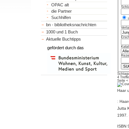
OPAC alt
Schl
die Partner
Suchhilfen
bn - bibliotheksnachrichten
Verl
1000 und 1 Buch
Ersch
Aktuelle Buchtipps
Kata
gefördert durch das
Reze
Schlag
4 Treffe
Seite
<
Haar 
: Haar
Jutta 
1997. 
ISBN 9