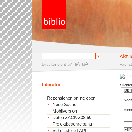
Aktu
aA
aA
Druckansicht
.
Fachst
aA
Literatur
Suchfe
ISBN
Rezensionen online open
Nac
Neue Suche
Vorn
Mobilversion
Daten ZACK Z39.50
Titel
Projektbeschreibung
Reih
Schnittstelle | API