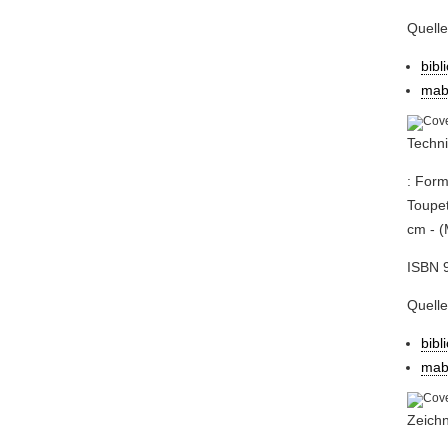
Quell
bibl
mab
Techni
: Form
Toupet
cm - (
ISBN 9
Quell
bibl
mab
Zeichn