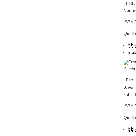
: Fris
Nourne
ISBN 9
Quell
bibl
mab
Zeichn
: Fris
3. Auf
zahlr. 
ISBN 9
Quell
bibl