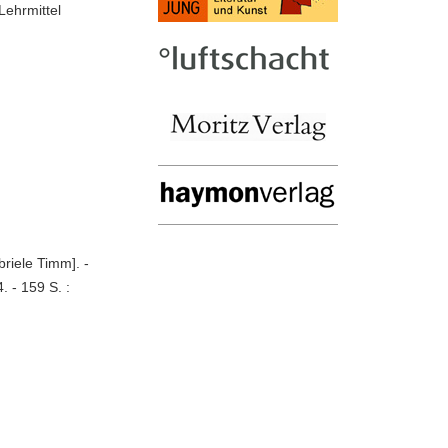
Lehrmittel
briele Timm]. -
. - 159 S. :