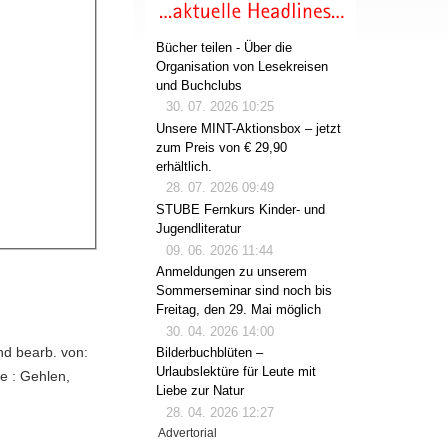
Bücher teilen - Über die
Organisation von Lesekreisen
und Buchclubs
30. 07. 2026 10:25
Unsere MINT-Aktionsbox – jetzt
zum Preis von € 29,90
erhältlich.
28. 07. 2026 09:49
STUBE Fernkurs Kinder- und
Jugendliteratur
09. 06. 2026 11:44
Anmeldungen zu unserem
Sommerseminar sind noch bis
Freitag, den 29. Mai möglich
30. 04. 2026 14:00
nd bearb. von:
Bilderbuchblüten –
Urlaubslektüre für Leute mit
e : Gehlen,
Liebe zur Natur
28. 04. 2026 12:27
Advertorial