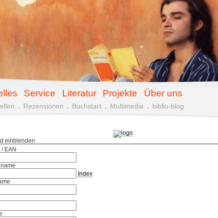
elles
Service
Literatur
Projekte
Über uns
ellen
.
Rezensionen
.
Buchstart
.
Multimedia
.
biblio-blog
ld einblenden
 / EAN
hname
Index
ame
e