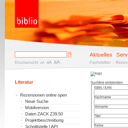
Aktuelles
Serv
aA
aA
Druckansicht
.
Fachstellen
.
Rezen
aA
Literatur
Suchfeld einblenden
ISBN / EAN
Rezensionen online open
Nachname
Neue Suche
Vorname
Mobilversion
Daten ZACK Z39.50
Titel
Projektbeschreibung
Reihe
Schnittstelle | API