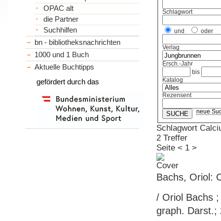
OPAC alt
Schlagwort
die Partner
Suchhilfen
und
oder
bn - bibliotheksnachrichten
Verlag
1000 und 1 Buch
Ersch.-Jahr
Aktuelle Buchtipps
bis
Katalog
gefördert durch das
Rezensent
neue Su
Schlagwort Calci
2 Treffer
Seite
<
1
>
Bachs, Oriol: 
/ Oriol Bachs ;
graph. Darst.; 