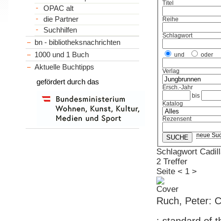
Titel
OPAC alt
die Partner
Reihe
Suchhilfen
Schlagwort
bn - bibliotheksnachrichten
1000 und 1 Buch
und
oder
Aktuelle Buchtipps
Verlag
gefördert durch das
Ersch.-Jahr
bis
Katalog
Rezensent
neue Su
Schlagwort Cadil
2 Treffer
Seite
<
1
>
Ruch, Peter: C