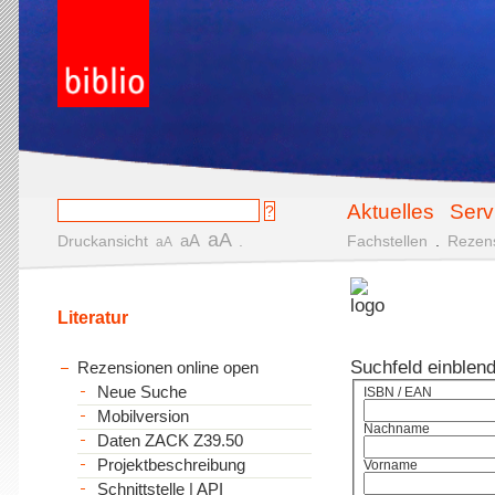
Aktuelles
Serv
aA
aA
Druckansicht
.
Fachstellen
.
Rezen
aA
Literatur
Suchfeld einblen
Rezensionen online open
Neue Suche
ISBN / EAN
Mobilversion
Nachname
Daten ZACK Z39.50
Projektbeschreibung
Vorname
Schnittstelle | API