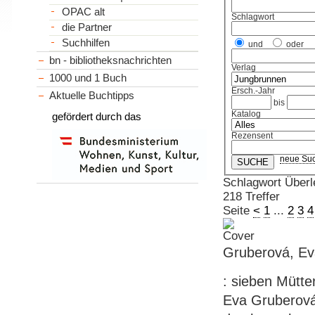
OPAC alt
Schlagwort
die Partner
Suchhilfen
und
oder
bn - bibliotheksnachrichten
Verlag
1000 und 1 Buch
Ersch.-Jahr
Aktuelle Buchtipps
bis
Katalog
gefördert durch das
Rezensent
neue Su
Schlagwort Überl
218 Treffer
Seite
<
1
...
2
3
4
Gruberová, Ev
: sieben Mütte
Eva Gruberová/