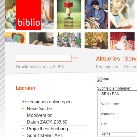
Aktuelles
Serv
aA
aA
Druckansicht
.
Fachstellen
.
Rezen
aA
Literatur
Suchfeld einblenden
ISBN / EAN
Rezensionen online open
Nachname
Neue Suche
Vorname
Mobilversion
Daten ZACK Z39.50
Titel
Projektbeschreibung
Reihe
Schnittstelle | API