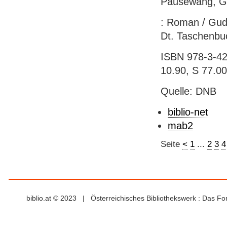
Pausewang, G
: Roman / Gud
Dt. Taschenbuc
ISBN 978-3-423
10.90, S 77.00
Quelle: DNB
biblio-net
mab2
Seite
<
1
...
2
3
4
biblio.at © 2023 | Österreichisches Bibliothekswerk : Das F