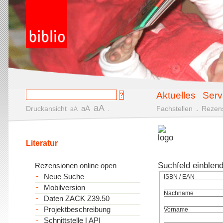
Aktuelles
Serv
aA
aA
Druckansicht
.
Fachstellen
.
Rezen
aA
Literatur
Suchfeld einblen
Rezensionen online open
Neue Suche
ISBN / EAN
Mobilversion
Nachname
Daten ZACK Z39.50
Projektbeschreibung
Vorname
Schnittstelle | API