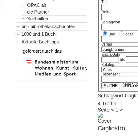
Titel
OPAC alt
die Partner
Reihe
Suchhilfen
Schlagwort
bn - bibliotheksnachrichten
1000 und 1 Buch
und
oder
Aktuelle Buchtipps
Verlag
gefördert durch das
Ersch.-Jahr
bis
Katalog
Rezensent
neue Su
Schlagwort Caglios
4 Treffer
Seite
<
1
>
Cagliostro