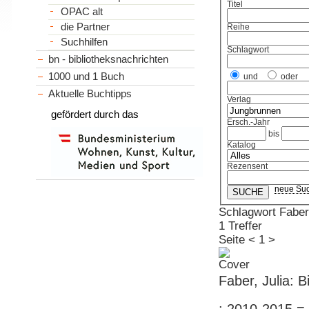
Titel
OPAC alt
die Partner
Reihe
Suchhilfen
Schlagwort
bn - bibliotheksnachrichten
1000 und 1 Buch
und
oder
Aktuelle Buchtipps
Verlag
gefördert durch das
Ersch.-Jahr
bis
Katalog
Rezensent
neue Su
Schlagwort Faber,
1 Treffer
Seite
<
1
>
Faber, Julia: 