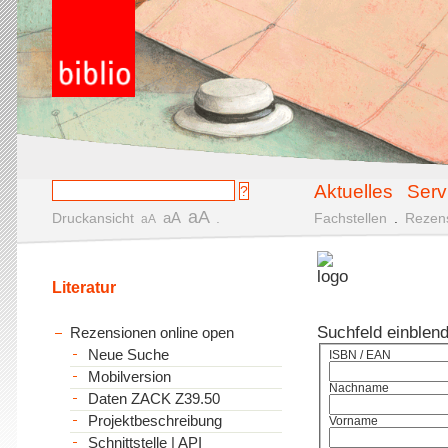
Aktuelles
Serv
aA
aA
Druckansicht
.
Fachstellen
.
Rezen
aA
Literatur
Suchfeld einblen
Rezensionen online open
Neue Suche
ISBN / EAN
Mobilversion
Nachname
Daten ZACK Z39.50
Projektbeschreibung
Vorname
Schnittstelle | API