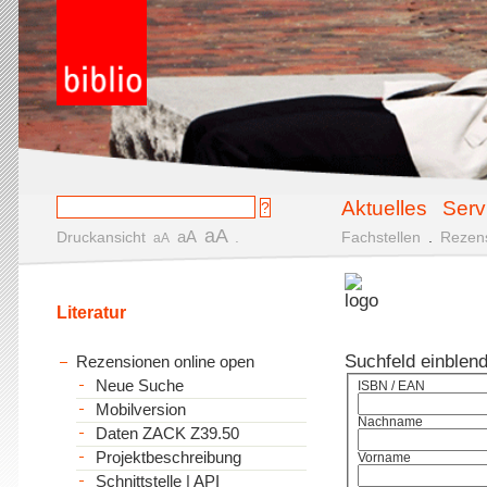
Aktuelles
Serv
aA
aA
Druckansicht
.
Fachstellen
.
Rezen
aA
Literatur
Suchfeld einblen
Rezensionen online open
Neue Suche
ISBN / EAN
Mobilversion
Nachname
Daten ZACK Z39.50
Projektbeschreibung
Vorname
Schnittstelle | API