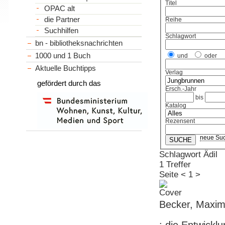
Titel
OPAC alt
die Partner
Reihe
Suchhilfen
Schlagwort
bn - bibliotheksnachrichten
1000 und 1 Buch
und
oder
Aktuelle Buchtipps
Verlag
gefördert durch das
Ersch.-Jahr
bis
Katalog
Rezensent
neue Su
Schlagwort Ädil
1 Treffer
Seite
<
1
>
Becker, Maximi