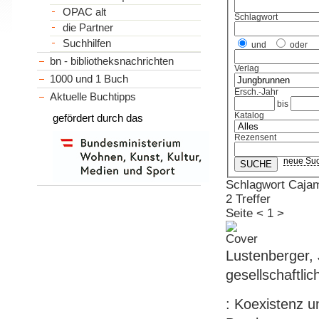
OPAC alt
Schlagwort
die Partner
Suchhilfen
und
oder
bn - bibliotheksnachrichten
Verlag
1000 und 1 Buch
Ersch.-Jahr
Aktuelle Buchtipps
bis
Katalog
gefördert durch das
Rezensent
neue Su
Schlagwort Caja
2 Treffer
Seite
<
1
>
Lustenberger, 
gesellschaftlic
: Koexistenz u