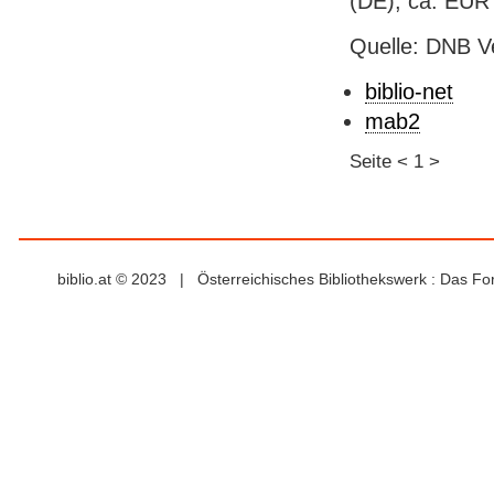
(DE), ca. EUR
Quelle: DNB V
biblio-net
mab2
Seite
<
1
>
biblio.at © 2023 | Österreichisches Bibliothekswerk : Das F