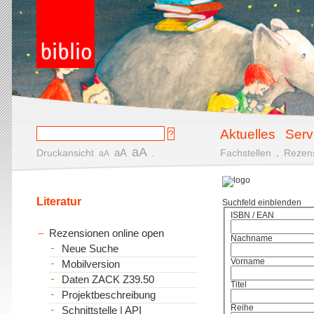
Aktuelles
Serv
aA
aA
Druckansicht
.
Fachstellen
.
Rezen
aA
Literatur
Suchfeld einblenden
ISBN / EAN
Rezensionen online open
Nachname
Neue Suche
Vorname
Mobilversion
Daten ZACK Z39.50
Titel
Projektbeschreibung
Reihe
Schnittstelle | API