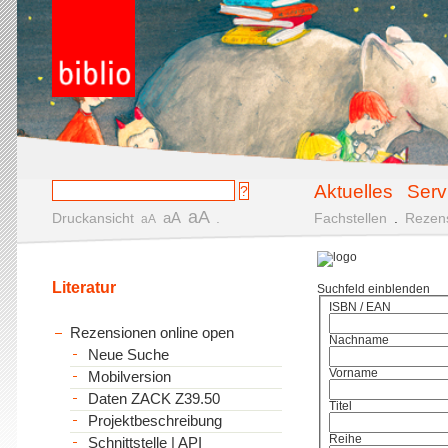
Aktuelles
Serv
aA
aA
Druckansicht
.
Fachstellen
.
Rezen
aA
Literatur
Suchfeld einblenden
ISBN / EAN
Rezensionen online open
Nachname
Neue Suche
Vorname
Mobilversion
Daten ZACK Z39.50
Titel
Projektbeschreibung
Reihe
Schnittstelle | API