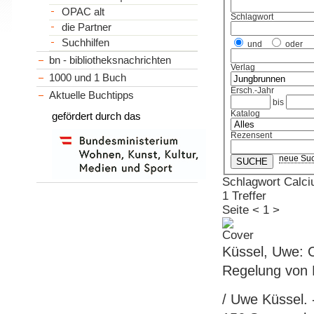
OPAC alt
Schlagwort
die Partner
Suchhilfen
und
oder
bn - bibliotheksnachrichten
Verlag
1000 und 1 Buch
Ersch.-Jahr
Aktuelle Buchtipps
bis
Katalog
gefördert durch das
Rezensent
neue Su
Schlagwort Calci
1 Treffer
Seite
<
1
>
Küssel, Uwe: O
Regelung von 
/ Uwe Küssel. -