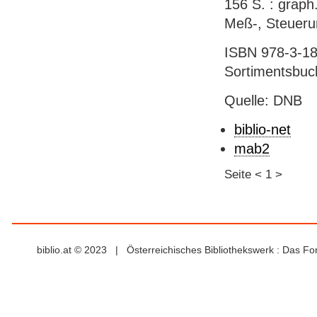
156 S. : graph.
Meß-, Steueru
ISBN 978-3-18
Sortimentsbuc
Quelle: DNB
biblio-net
mab2
Seite
<
1
>
biblio.at © 2023 | Österreichisches Bibliothekswerk : Das F