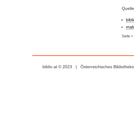
Quell
bibl
mab
Seite
<
biblio.at © 2023 | Österreichisches Bibliothe