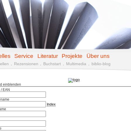
elles
Service
Literatur
Projekte
Über uns
ellen
.
Rezensionen
.
Buchstart
.
Multimedia
.
biblio-blog
ld einblenden
 / EAN
hname
Index
ame
e