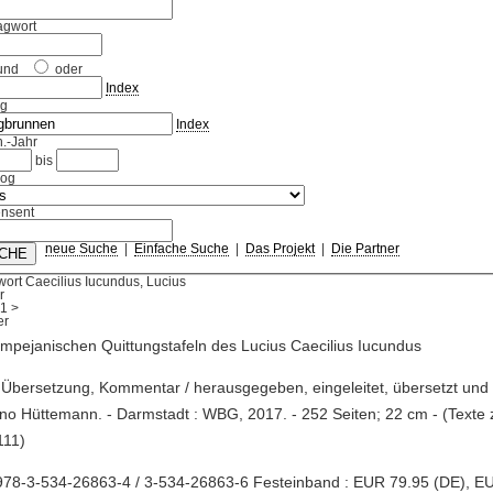
agwort
und
oder
Index
ag
Index
.-Jahr
bis
log
nsent
neue Suche
|
Einfache Suche
|
Das Projekt
|
Die Partner
ort Caecilius Iucundus, Lucius
r
1
>
mpejanischen Quittungstafeln des Lucius Caecilius Iucundus
, Übersetzung, Kommentar / herausgegeben, eingeleitet, übersetzt und
no Hüttemann. - Darmstadt : WBG, 2017. - 252 Seiten; 22 cm - (Texte
111)
978-3-534-26863-4 / 3-534-26863-6 Festeinband : EUR 79.95 (DE), E