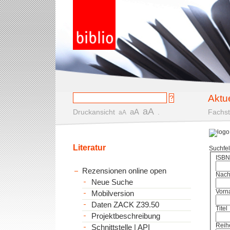
Aktu
aA
aA
Druckansicht
.
Fachst
aA
Literatur
Suchfe
ISBN
Rezensionen online open
Nac
Neue Suche
Vorn
Mobilversion
Daten ZACK Z39.50
Titel
Projektbeschreibung
Reih
Schnittstelle | API