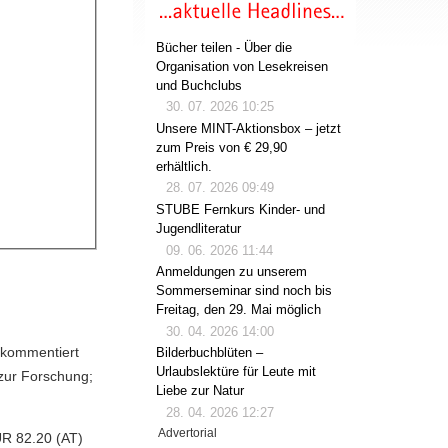
Bücher teilen - Über die
Organisation von Lesekreisen
und Buchclubs
30. 07. 2026 10:25
Unsere MINT-Aktionsbox – jetzt
zum Preis von € 29,90
erhältlich.
28. 07. 2026 09:49
STUBE Fernkurs Kinder- und
Jugendliteratur
09. 06. 2026 11:44
Anmeldungen zu unserem
Sommerseminar sind noch bis
Freitag, den 29. Mai möglich
30. 04. 2026 14:00
 kommentiert
Bilderbuchblüten –
Urlaubslektüre für Leute mit
 zur Forschung;
Liebe zur Natur
28. 04. 2026 12:27
Advertorial
UR 82.20 (AT)