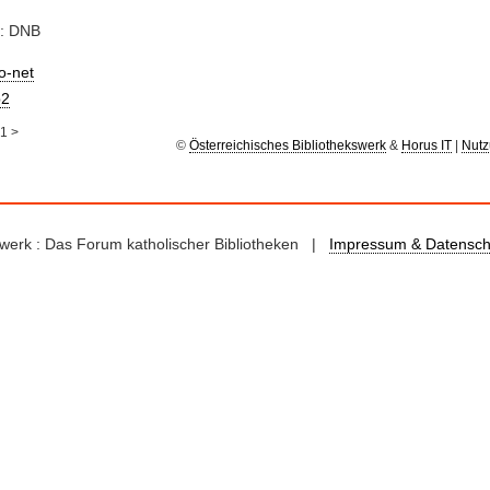
e: DNB
io-net
2
1
>
©
Österreichisches Bibliothekswerk
&
Horus IT
|
Nutz
kswerk : Das Forum katholischer Bibliotheken |
Impressum & Datensch