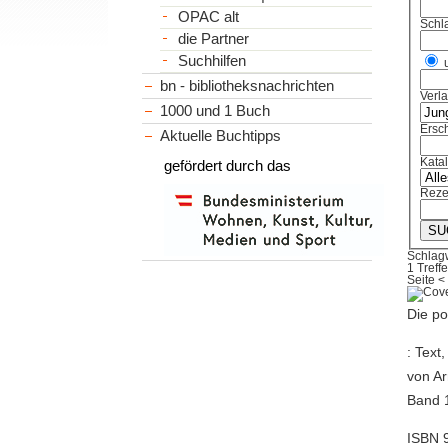
OPAC alt
Schl
die Partner
Suchhilfen
bn - bibliotheksnachrichten
Verl
1000 und 1 Buch
Ersch
Aktuelle Buchtipps
Kata
gefördert durch das
Reze
Schlagw
1 Treffe
Seite
<
Die po
: Text
von Ar
Band 
ISBN 