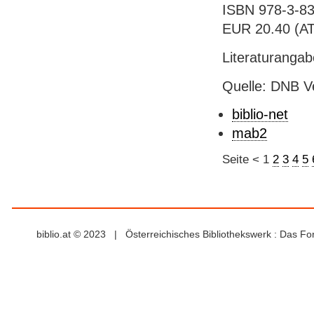
ISBN 978-3-83
EUR 20.40 (AT),
Literaturanga
Quelle: DNB V
biblio-net
mab2
Seite
<
1
2
3
4
5
biblio.at © 2023 | Österreichisches Bibliothekswerk : Das F