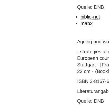
Quelle: DNB
biblio-net
mab2
Ageing and wo
: strategies at
European count
Stuttgart : [Fr
22 cm - (Book
ISBN 3-8167-6
Literaturanga
Quelle: DNB