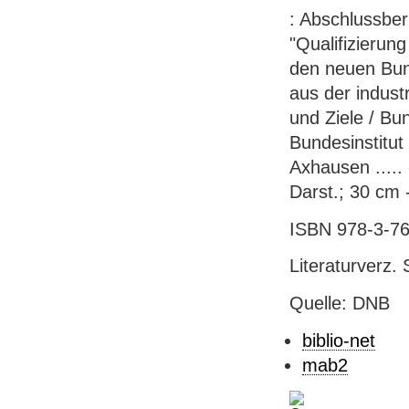
: Abschlussbe
"Qualifizierun
den neuen Bun
aus der indust
und Ziele / Bun
Bundesinstitut
Axhausen ..... 
Darst.; 30 cm -
ISBN 978-3-76
Literaturverz. 
Quelle: DNB
biblio-net
mab2