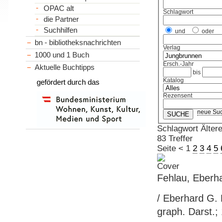
OPAC alt
Schlagwort
die Partner
Suchhilfen
und
oder
bn - bibliotheksnachrichten
Verlag
1000 und 1 Buch
Ersch.-Jahr
Aktuelle Buchtipps
bis
Katalog
gefördert durch das
Rezensent
neue Su
Schlagwort Älter
83 Treffer
Seite
<
1
2
3
4
5
Fehlau, Eberha
/ Eberhard G. 
graph. Darst.;