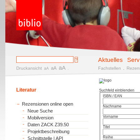
Aktuelles
Serv
aA
aA
Druckansicht
.
Fachstellen
.
Rezen
aA
Literatur
Suchfeld einblenden
ISBN / EAN
Rezensionen online open
Nachname
Neue Suche
Vorname
Mobilversion
Daten ZACK Z39.50
Titel
Projektbeschreibung
Reihe
Schnittstelle | API