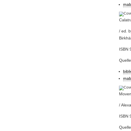
mab
Calatr
/ ed. 
Birkhä
ISBN 
Quell
bibl
mab
Moveme
/ Alex
ISBN 
Quell