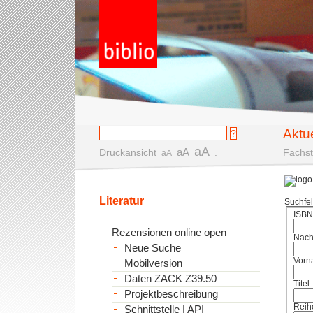
Aktu
aA
aA
Druckansicht
.
Fachst
aA
Literatur
Suchfe
ISBN
Rezensionen online open
Nac
Neue Suche
Vorn
Mobilversion
Daten ZACK Z39.50
Titel
Projektbeschreibung
Reih
Schnittstelle | API