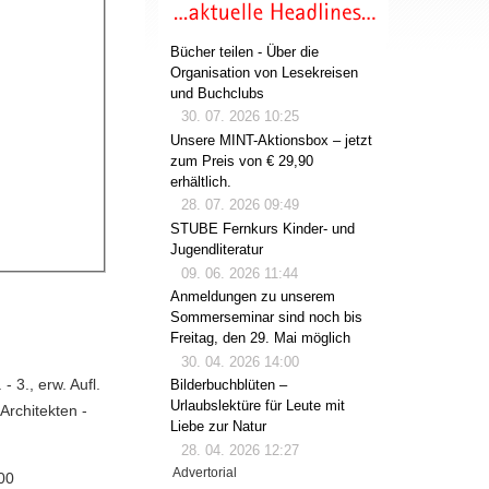
Bücher teilen - Über die
Organisation von Lesekreisen
und Buchclubs
30. 07. 2026 10:25
Unsere MINT-Aktionsbox – jetzt
zum Preis von € 29,90
erhältlich.
28. 07. 2026 09:49
STUBE Fernkurs Kinder- und
Jugendliteratur
09. 06. 2026 11:44
Anmeldungen zu unserem
Sommerseminar sind noch bis
Freitag, den 29. Mai möglich
30. 04. 2026 14:00
 3., erw. Aufl.
Bilderbuchblüten –
Urlaubslektüre für Leute mit
 Architekten -
Liebe zur Natur
28. 04. 2026 12:27
Advertorial
00