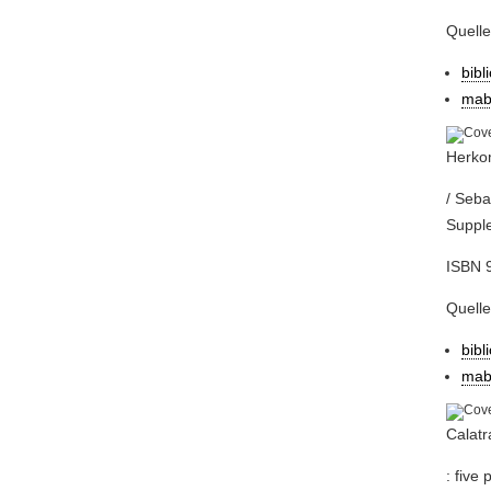
Quell
bibl
mab
Herkom
/ Seba
Supple
ISBN 9
Quell
bibl
mab
Calatr
: five