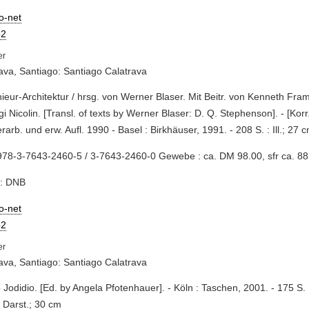
io-net
2
ava, Santiago: Santiago Calatrava
nieur-Architektur / hrsg. von Werner Blaser. Mit Beitr. von Kenneth Fr
igi Nicolin. [Transl. of texts by Werner Blaser: D. Q. Stephenson]. - [Korr
erarb. und erw. Aufl. 1990 - Basel : Birkhäuser, 1991. - 208 S. : Ill.; 27 
78-3-7643-2460-5 / 3-7643-2460-0 Gewebe : ca. DM 98.00, sfr ca. 88
e: DNB
io-net
2
ava, Santiago: Santiago Calatrava
ip Jodidio. [Ed. by Angela Pfotenhauer]. - Köln : Taschen, 2001. - 175 S. : z
 Darst.; 30 cm