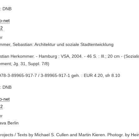
e: DNB
io-net
2
mer, Sebastian: Architektur und soziale Stadtentwicklung
stian Herkommer. - Hamburg : VSA, 2004. - 46 S. : Ill.; 20 cm - (Sozialism
ment; Jg. 31, Suppl. 7/8)
78-3-89965-917-7 / 3-89965-917-1 geh. : EUR 4.20, sfr 8.10
e: DNB
io-net
2
ava Berlin
 projects / Texts by Michael S. Cullen and Martin Kieren. Photogr. by Hei