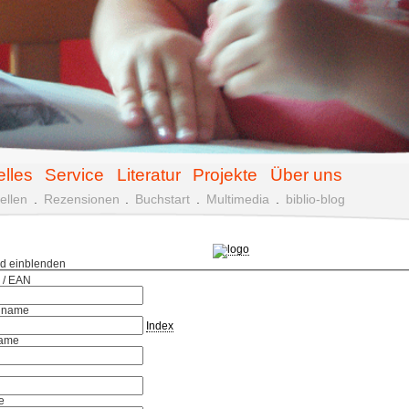
elles
Service
Literatur
Projekte
Über uns
ellen
.
Rezensionen
.
Buchstart
.
Multimedia
.
biblio-blog
ld einblenden
 / EAN
hname
Index
ame
e