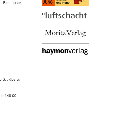
 : Birkhäuser,
0 S. : überw.
sfr 148.00