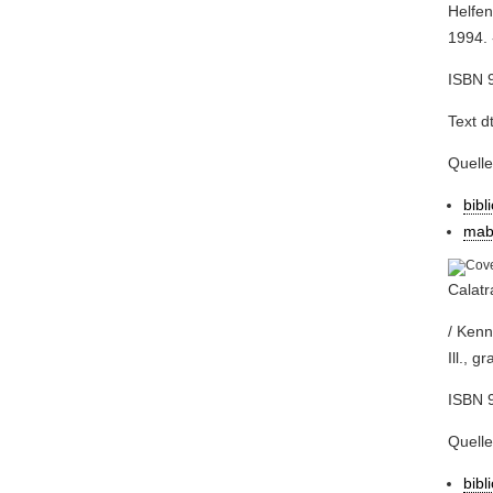
Helfen
1994. 
ISBN 9
Text d
Quell
bibl
mab
Calatr
/ Kenn
Ill., 
ISBN 
Quell
bibl