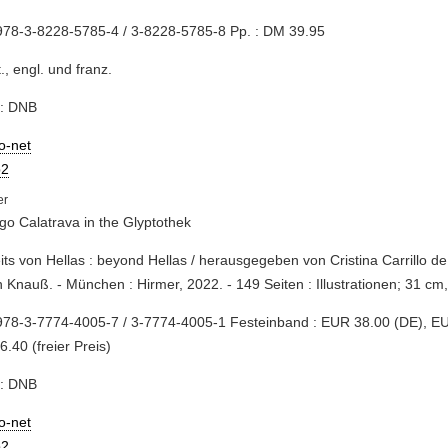
978-3-8228-5785-4 / 3-8228-5785-8 Pp. : DM 39.95
t., engl. und franz.
e: DNB
io-net
2
go Calatrava in the Glyptothek
eits von Hellas : beyond Hellas / herausgegeben von Cristina Carrillo de
n Knauß. - München : Hirmer, 2022. - 149 Seiten : Illustrationen; 31 cm
978-3-7774-4005-7 / 3-7774-4005-1 Festeinband : EUR 38.00 (DE), EU
.40 (freier Preis)
e: DNB
io-net
2