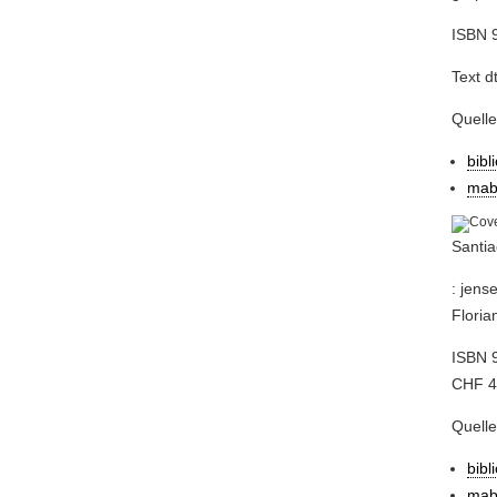
ISBN 
Text d
Quell
bibl
mab
Santia
: jens
Floria
ISBN 
CHF 46
Quell
bibl
mab