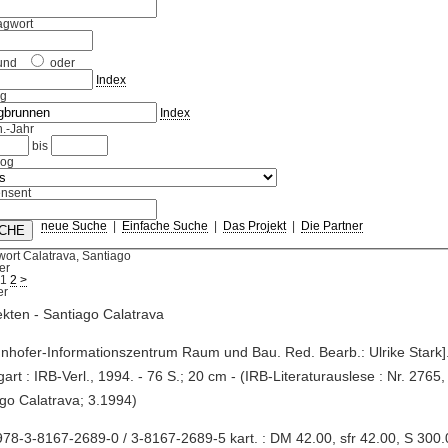
agwort
und
oder
Index
ag
Index
.-Jahr
bis
log
nsent
neue Suche
|
Einfache Suche
|
Das Projekt
|
Die Partner
ort Calatrava, Santiago
er
1
2
>
ekten - Santiago Calatrava
unhofer-Informationszentrum Raum und Bau. Red. Bearb.: Ulrike Stark]. -
tgart : IRB-Verl., 1994. - 76 S.; 20 cm - (IRB-Literaturauslese : Nr. 2765,
go Calatrava; 3.1994)
78-3-8167-2689-0 / 3-8167-2689-5 kart. : DM 42.00, sfr 42.00, S 300.