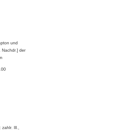
ampton und
. Nachdr.] der
cm
.00
ahlr. Ill.,