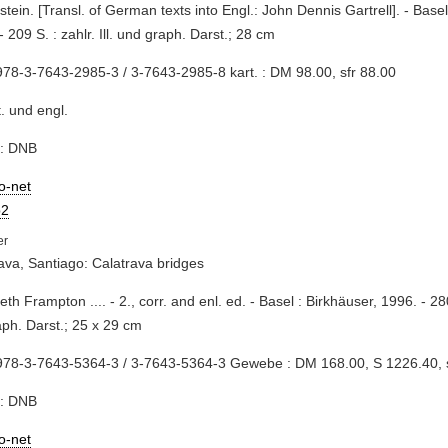
stein. [Transl. of German texts into Engl.: John Dennis Gartrell]. - Basel
- 209 S. : zahlr. Ill. und graph. Darst.; 28 cm
78-3-7643-2985-3 / 3-7643-2985-8 kart. : DM 98.00, sfr 88.00
t. und engl.
e: DNB
io-net
2
ava, Santiago: Calatrava bridges
eth Frampton .... - 2., corr. and enl. ed. - Basel : Birkhäuser, 1996. - 28
graph. Darst.; 25 x 29 cm
978-3-7643-5364-3 / 3-7643-5364-3 Gewebe : DM 168.00, S 1226.40, 
e: DNB
io-net