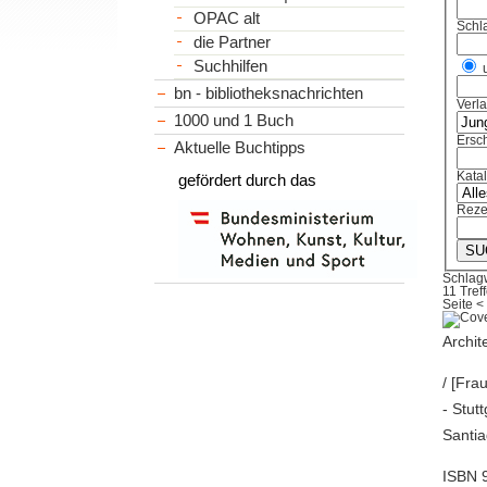
OPAC alt
Schl
die Partner
Suchhilfen
bn - bibliotheksnachrichten
Verl
1000 und 1 Buch
Ersch
Aktuelle Buchtipps
Kata
gefördert durch das
Reze
Schlagw
11 Treff
Seite
<
Archit
/ [Fra
- Stut
Santia
ISBN 9