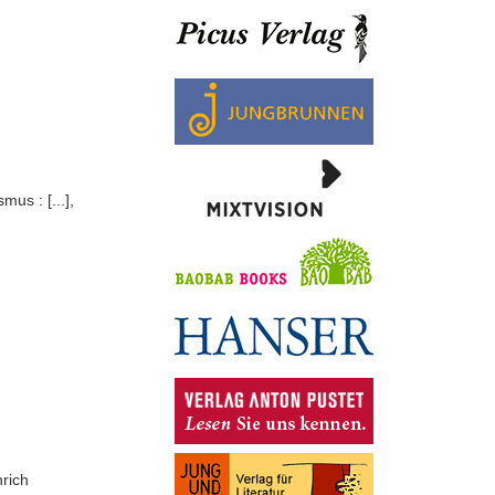
us : [...],
nrich