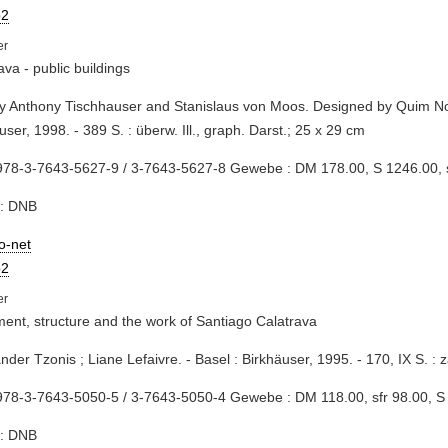
2
ava - public buildings
by Anthony Tischhauser and Stanislaus von Moos. Designed by Quim Noll
user, 1998. - 389 S. : überw. Ill., graph. Darst.; 25 x 29 cm
978-3-7643-5627-9 / 3-7643-5627-8 Gewebe : DM 178.00, S 1246.00, 
e: DNB
io-net
2
nt, structure and the work of Santiago Calatrava
ander Tzonis ; Liane Lefaivre. - Basel : Birkhäuser, 1995. - 170, IX S. : za
978-3-7643-5050-5 / 3-7643-5050-4 Gewebe : DM 118.00, sfr 98.00, S
e: DNB