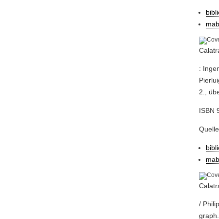
bibl
mab
Calatr
: Inge
Pierlu
2., üb
ISBN 9
Quell
bibl
mab
Calatr
/ Phil
graph.