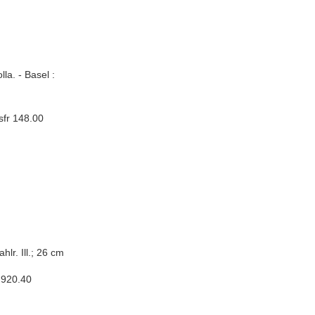
a. - Basel :
sfr 148.00
hlr. Ill.; 26 cm
 920.40