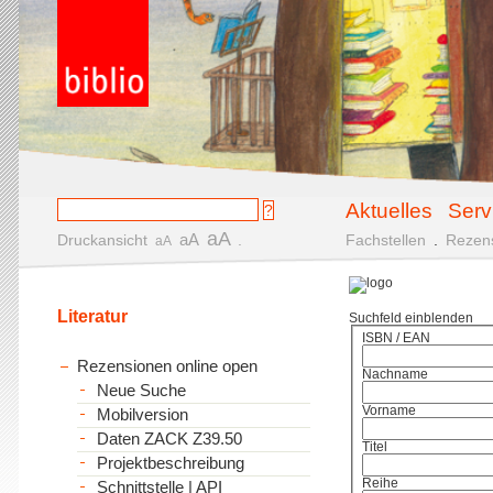
Aktuelles
Serv
aA
aA
Druckansicht
.
Fachstellen
.
Rezen
aA
Literatur
Suchfeld einblenden
ISBN / EAN
Rezensionen online open
Nachname
Neue Suche
Vorname
Mobilversion
Daten ZACK Z39.50
Titel
Projektbeschreibung
Reihe
Schnittstelle | API