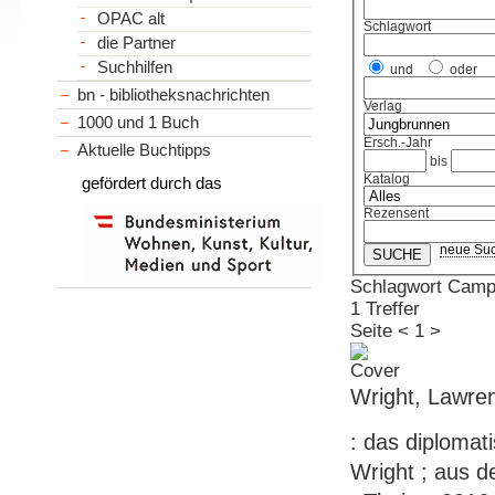
OPAC alt
Schlagwort
die Partner
Suchhilfen
und
oder
bn - bibliotheksnachrichten
Verlag
1000 und 1 Buch
Ersch.-Jahr
Aktuelle Buchtipps
bis
Katalog
gefördert durch das
Rezensent
neue Su
Schlagwort Camp
1 Treffer
Seite
<
1
>
Wright, Lawre
: das diploma
Wright ; aus 