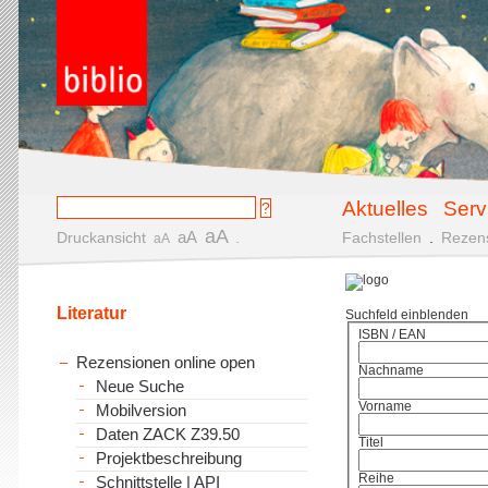
Aktuelles
Serv
aA
aA
Druckansicht
.
Fachstellen
.
Rezen
aA
Literatur
Suchfeld einblenden
ISBN / EAN
Rezensionen online open
Nachname
Neue Suche
Vorname
Mobilversion
Daten ZACK Z39.50
Titel
Projektbeschreibung
Reihe
Schnittstelle | API