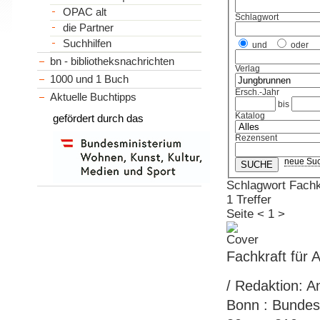
OPAC alt
Schlagwort
die Partner
Suchhilfen
und
oder
bn - bibliotheksnachrichten
Verlag
1000 und 1 Buch
Ersch.-Jahr
Aktuelle Buchtipps
bis
Katalog
gefördert durch das
Rezensent
neue Su
Schlagwort Fachk
1 Treffer
Seite
<
1
>
Fachkraft für 
/ Redaktion: A
Bonn : Bundesi