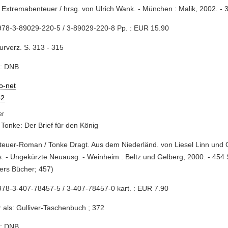
 Extremabenteuer / hrsg. von Ulrich Wank. - München : Malik, 2002. - 
978-3-89029-220-5 / 3-89029-220-8 Pp. : EUR 15.90
turverz. S. 313 - 315
e: DNB
io-net
2
 Tonke: Der Brief für den König
teuer-Roman / Tonke Dragt. Aus dem Niederländ. von Liesel Linn und G
s. - Ungekürzte Neuausg. - Weinheim : Beltz und Gelberg, 2000. - 454 S.
vers Bücher; 457)
78-3-407-78457-5 / 3-407-78457-0 kart. : EUR 7.90
 als: Gulliver-Taschenbuch ; 372
e: DNB