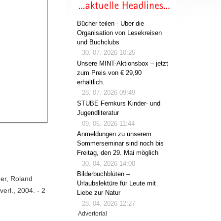
Bücher teilen - Über die
Organisation von Lesekreisen
und Buchclubs
30. 07. 2026 10:25
Unsere MINT-Aktionsbox – jetzt
zum Preis von € 29,90
erhältlich.
28. 07. 2026 09:49
STUBE Fernkurs Kinder- und
Jugendliteratur
09. 06. 2026 11:44
Anmeldungen zu unserem
Sommerseminar sind noch bis
Freitag, den 29. Mai möglich
30. 04. 2026 14:00
Bilderbuchblüten –
ger, Roland
Urlaubslektüre für Leute mit
erl., 2004. - 2
Liebe zur Natur
28. 04. 2026 12:27
Advertorial