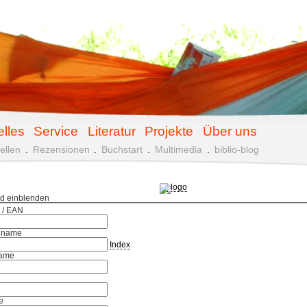
elles
Service
Literatur
Projekte
Über uns
ellen
.
Rezensionen
.
Buchstart
.
Multimedia
.
biblio-blog
ld einblenden
 / EAN
hname
Index
ame
e