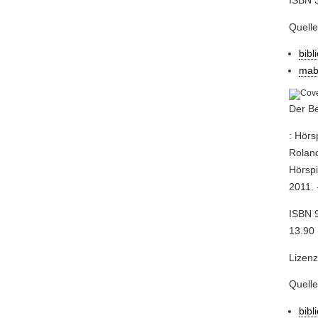
Quell
bibl
mab
Der Be
: Hörs
Roland
Hörspi
2011. 
ISBN 9
13.90 (
Lizenz
Quell
bibl