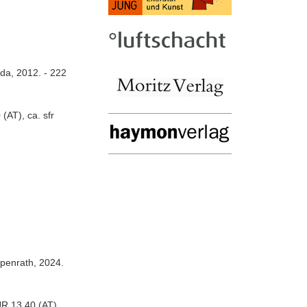
da, 2012. - 222
AT), ca. sfr
ppenrath, 2024.
R 13.40 (AT),