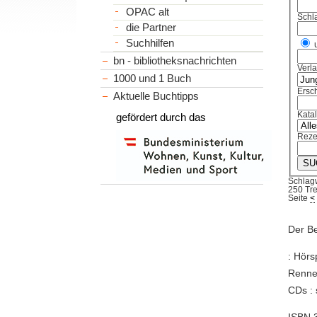
OPAC alt
Schl
die Partner
Suchhilfen
bn - bibliotheksnachrichten
Verl
1000 und 1 Buch
Ersch
Aktuelle Buchtipps
Kata
gefördert durch das
Reze
Schlag
250 Tre
Seite
<
Der Be
: Hörs
Renner
CDs : 
ISBN 3