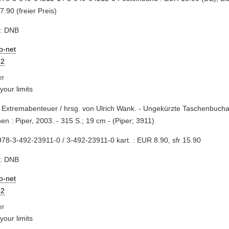
.90 (freier Preis)
e: DNB
io-net
2
your limits
 Extremabenteuer / hrsg. von Ulrich Wank. - Ungekürzte Taschenbucha
n : Piper, 2003. - 315 S.; 19 cm - (Piper; 3911)
78-3-492-23911-0 / 3-492-23911-0 kart. : EUR 8.90, sfr 15.90
e: DNB
io-net
2
your limits