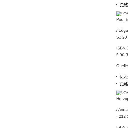
mab
Poe, E
/ Edga
S.; 20
ISBN 9
5.90 (f
Quell
bibl
mab
Herzog
/ Anna
- 212 
ISBN 