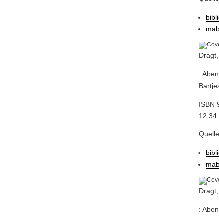
bibl
mab
Dragt,
: Aben
Bartje
ISBN 
12.34 
Quell
bibl
mab
Dragt,
: Aben