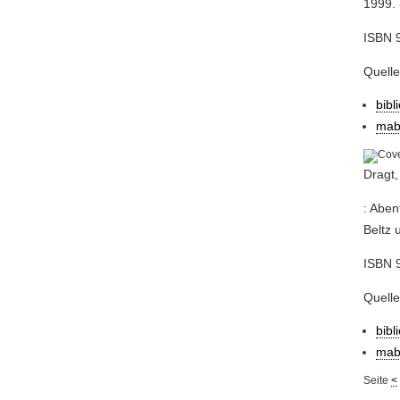
1999. 
ISBN 9
Quell
bibl
mab
Dragt,
: Aben
Beltz 
ISBN 9
Quell
bibl
mab
Seite
<