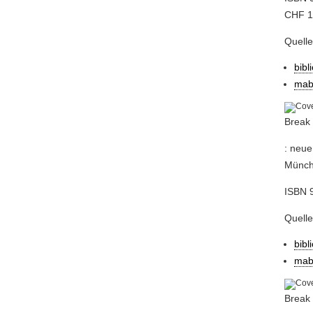
CHF 17
Quell
bibl
mab
Break 
: neue
Münche
ISBN 9
Quell
bibl
mab
Break 