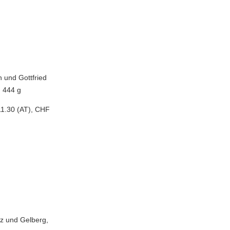
 und Gottfried
, 444 g
11.30 (AT), CHF
tz und Gelberg,