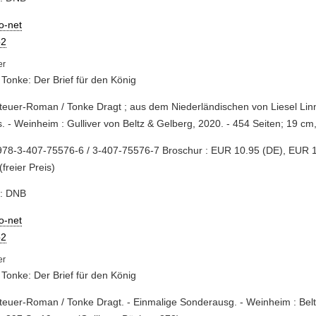
io-net
2
 Tonke: Der Brief für den König
teuer-Roman / Tonke Dragt ; aus dem Niederländischen von Liesel Linn
s. - Weinheim : Gulliver von Beltz & Gelberg, 2020. - 454 Seiten; 19 cm
978-3-407-75576-6 / 3-407-75576-7 Broschur : EUR 10.95 (DE), EUR 
(freier Preis)
e: DNB
io-net
2
 Tonke: Der Brief für den König
teuer-Roman / Tonke Dragt. - Einmalige Sonderausg. - Weinheim : Bel