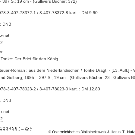
- 397 S.; 19 cm - (Gullivers Bücher; 372)
78-3-407-78372-1 / 3-407-78372-8 kart. : DM 9.90
e: DNB
io-net
2
 Tonke: Der Brief für den König
teuer-Roman ; aus dem Niederländischen / Tonke Dragt. - [13. Aufl.] -
und Gelberg, 1995. - 397 S.; 19 cm - (Gullivers Bücher; 23 : Gullivers B
78-3-407-78023-2 / 3-407-78023-0 kart. : DM 12.80
e: DNB
io-net
2
1
2
3
4
5
6
7
...
25
>
©
Österreichisches Bibliothekswerk
&
Horus IT
|
Nutz