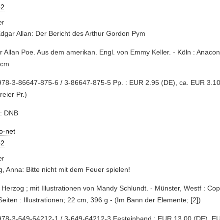
2
dgar Allan: Der Bericht des Arthur Gordon Pym
r Allan Poe. Aus dem amerikan. Engl. von Emmy Keller. - Köln : Anacon
 cm
78-3-86647-875-6 / 3-86647-875-5 Pp. : EUR 2.95 (DE), ca. EUR 3.10 (
reier Pr.)
e: DNB
io-net
2
, Anna: Bitte nicht mit dem Feuer spielen!
 Herzog ; mit Illustrationen von Mandy Schlundt. - Münster, Westf : Co
Seiten : Illustrationen; 22 cm, 396 g - (Im Bann der Elemente; [2])
978-3-649-64212-1 / 3-649-64212-3 Festeinband : EUR 13.00 (DE), EU