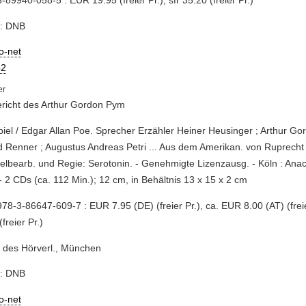
e: DNB
io-net
2
richt des Arthur Gordon Pym
piel / Edgar Allan Poe. Sprecher Erzähler Heiner Heusinger ; Arthur G
 Renner ; Augustus Andreas Petri ... Aus dem Amerikan. von Ruprecht 
elbearb. und Regie: Serotonin. - Genehmigte Lizenzausg. - Köln : Anac
- 2 CDs (ca. 112 Min.); 12 cm, in Behältnis 13 x 15 x 2 cm
78-3-86647-609-7 : EUR 7.95 (DE) (freier Pr.), ca. EUR 8.00 (AT) (freier
freier Pr.)
 des Hörverl., München
e: DNB
io-net