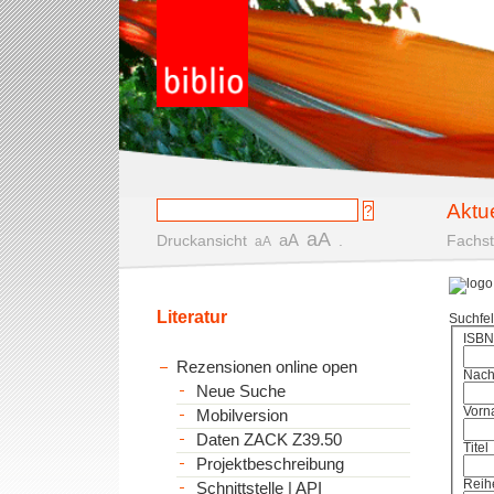
Aktu
aA
aA
Druckansicht
.
Fachst
aA
Literatur
Suchfe
ISBN
Rezensionen online open
Nac
Neue Suche
Vorn
Mobilversion
Daten ZACK Z39.50
Titel
Projektbeschreibung
Reih
Schnittstelle | API