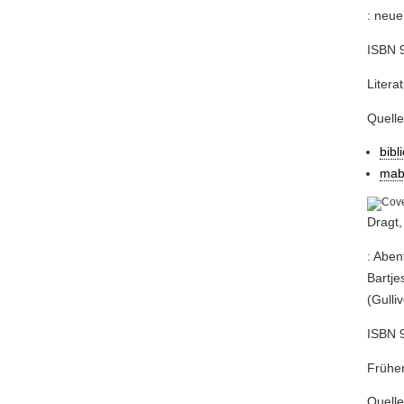
: neue
ISBN 
Litera
Quell
bibl
mab
Dragt,
: Aben
Bartje
(Gulli
ISBN 9
Früher
Quell