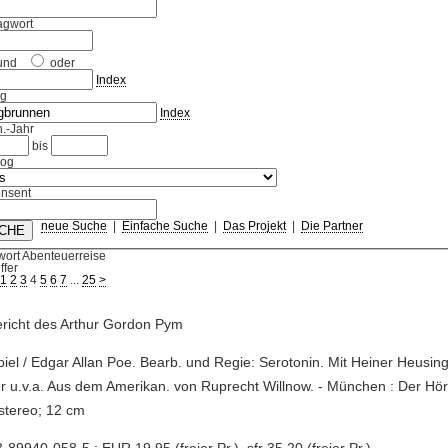
agwort
und
oder
Index
ag
Index
.-Jahr
bis
log
nsent
neue Suche
|
Einfache Suche
|
Das Projekt
|
Die Partner
wort Abenteuerreise
ffer
1
2
3
4
5
6
7
...
25
>
richt des Arthur Gordon Pym
piel / Edgar Allan Poe. Bearb. und Regie: Serotonin. Mit Heiner Heusin
 u.v.a. Aus dem Amerikan. von Ruprecht Willnow. - München : Der Hörv
stereo; 12 cm
-89940-058-5 : EUR 19.95 (freier Pr.), sfr 35.20 (freier Pr.)