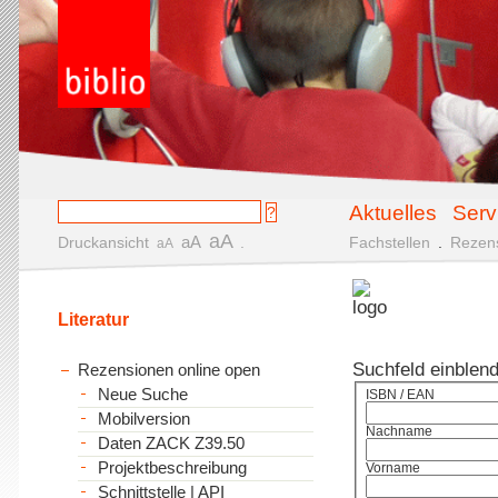
Aktuelles
Serv
aA
aA
Druckansicht
.
Fachstellen
.
Rezen
aA
Literatur
Suchfeld einblen
Rezensionen online open
Neue Suche
ISBN / EAN
Mobilversion
Nachname
Daten ZACK Z39.50
Projektbeschreibung
Vorname
Schnittstelle | API