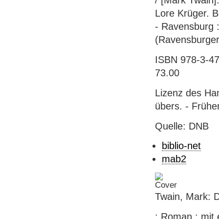
/ [Mark Twain]
Lore Krüger. B
- Ravensburg :
(Ravensburger
ISBN 978-3-47
73.00
Lizenz des Ha
übers. - Frühe
Quelle: DNB
biblio-net
mab2
Twain, Mark: D
: Roman ; mit 