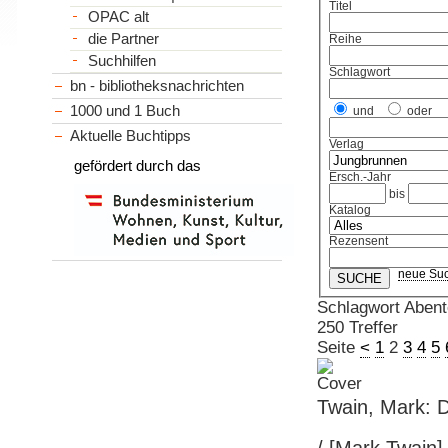
Titel
OPAC alt
die Partner
Reihe
Suchhilfen
Schlagwort
bn - bibliotheksnachrichten
1000 und 1 Buch
und
oder
Aktuelle Buchtipps
Verlag
gefördert durch das
Ersch.-Jahr
bis
Katalog
Rezensent
neue Su
Schlagwort Abent
250 Treffer
Seite
<
1
2
3
4
5
Twain, Mark: D