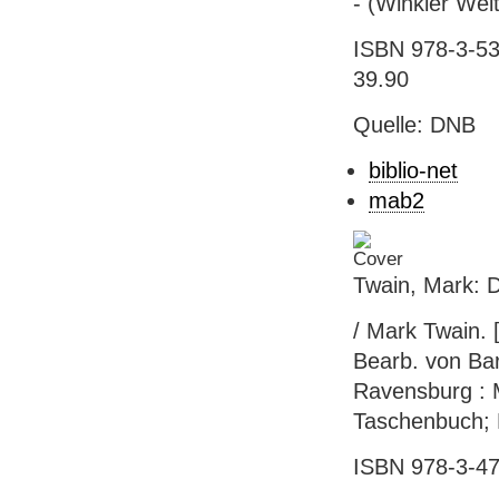
- (Winkler Wel
ISBN 978-3-53
39.90
Quelle: DNB
biblio-net
mab2
Twain, Mark: D
/ Mark Twain. 
Bearb. von Bar
Ravensburg : M
Taschenbuch; B
ISBN 978-3-47