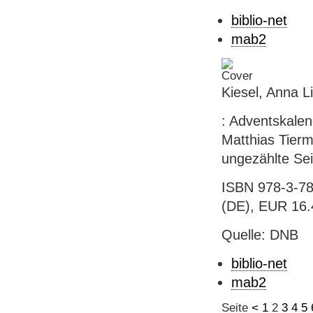
biblio-net
mab2
Kiesel, Anna L
: Adventskalen
Matthias Tierm
ungezählte Sei
ISBN 978-3-78
(DE), EUR 16.
Quelle: DNB
biblio-net
mab2
Seite
<
1
2
3
4
5