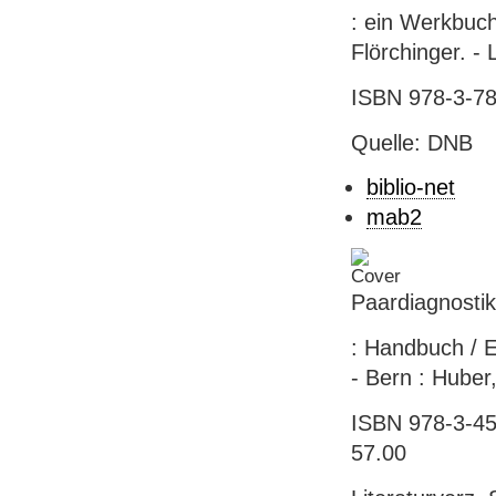
: ein Werkbuch
Flörchinger. - 
ISBN 978-3-78
Quelle: DNB
biblio-net
mab2
Paardiagnosti
: Handbuch / El
- Bern : Huber
ISBN 978-3-456
57.00