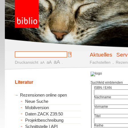
Aktuelles
Serv
aA
aA
Druckansicht
.
Fachstellen
.
Rezen
aA
Literatur
Suchfeld einblenden
ISBN / EAN
Rezensionen online open
Nachname
Neue Suche
Vorname
Mobilversion
Daten ZACK Z39.50
Titel
Projektbeschreibung
Reihe
Schnittstelle | API