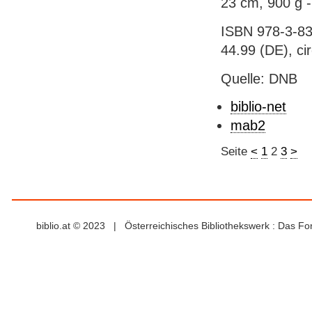
23 cm, 900 g -
ISBN 978-3-83
44.99 (DE), cir
Quelle: DNB
biblio-net
mab2
Seite
<
1
2
3
>
biblio.at © 2023 | Österreichisches Bibliothekswerk : Das F