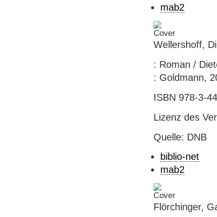
mab2
Wellershoff, D
: Roman / Diet
: Goldmann, 20
ISBN 978-3-44
Lizenz des Ver
Quelle: DNB
biblio-net
mab2
Flörchinger, G