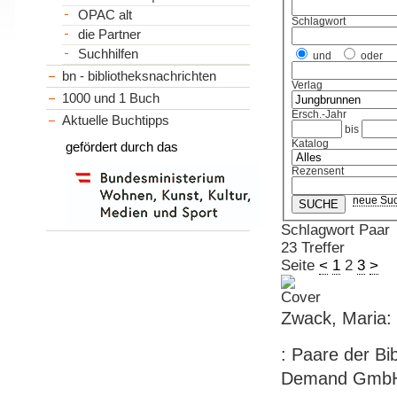
OPAC alt
Schlagwort
die Partner
Suchhilfen
und
oder
bn - bibliotheksnachrichten
Verlag
1000 und 1 Buch
Ersch.-Jahr
Aktuelle Buchtipps
bis
Katalog
gefördert durch das
Rezensent
neue Su
Schlagwort Paar
23 Treffer
Seite
<
1
2
3
>
Zwack, Maria: 
: Paare der Bi
Demand GmbH, 