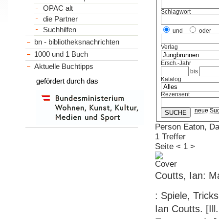
OPAC alt
Schlagwort
die Partner
Suchhilfen
und
oder
bn - bibliotheksnachrichten
Verlag
1000 und 1 Buch
Ersch.-Jahr
Aktuelle Buchtipps
bis
Katalog
gefördert durch das
Rezensent
neue Su
Person Eaton, Davi
1 Treffer
Seite
<
1
>
Coutts, Ian: M
: Spiele, Trick
Ian Coutts. [Il