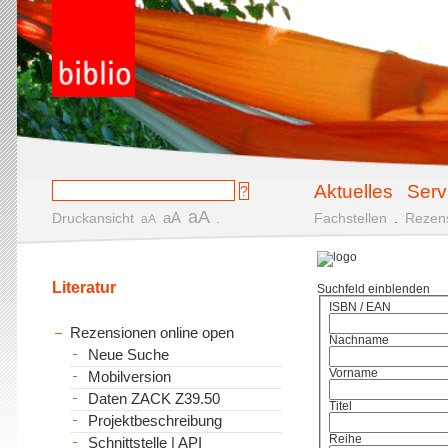
Aktuelles
Serv
aA
aA
Druckansicht
.
Fachstellen
.
Rezen
aA
Literatur
Suchfeld einblenden
ISBN / EAN
Rezensionen online open
Nachname
Neue Suche
Vorname
Mobilversion
Daten ZACK Z39.50
Titel
Projektbeschreibung
Reihe
Schnittstelle | API