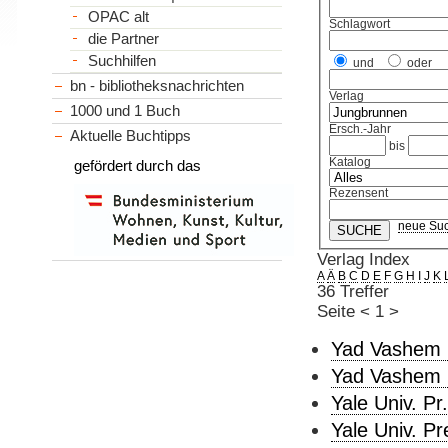
OPAC alt
Schlagwort
die Partner
Suchhilfen
und
oder
bn - bibliotheksnachrichten
Verlag
1000 und 1 Buch
Ersch.-Jahr
Aktuelle Buchtipps
bis
Katalog
gefördert durch das
Rezensent
neue Su
Verlag Index
A
Ä
B
C
D
E
F
G
H
I
J
K
36 Treffer
Seite
<
1
>
Yad Vashem 
Yad Vashem 
Yale Univ. Pr.
Yale Univ. Pr