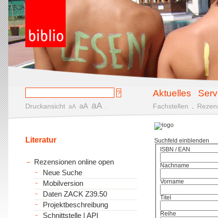
Aktuelles
Serv
aA
aA
Druckansicht
.
Fachstellen
.
Rezen
aA
Literatur
Suchfeld einblenden
ISBN / EAN
Rezensionen online open
Nachname
Neue Suche
Vorname
Mobilversion
Daten ZACK Z39.50
Titel
Projektbeschreibung
Reihe
Schnittstelle | API