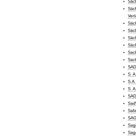
Säch
Säch
Verl
Säch
Säch
Säch
Säch
Sac
Sac
SAD 
S. A
S.A
S. 
SAD
SadW
Safa
SAG
Sag
Saga