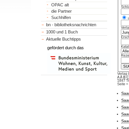
OPAC alt
Schl
die Partner
Suchhilfen
bn - bibliotheksnachrichten
Verl
1000 und 1 Buch
Ersch
Aktuelle Buchtipps
Kata
gefördert durch das
Reze
Verlag 
A
Ä
B
1847 Tr
Seite
<
Saar
Saar
Saar
Saar
Saar
Saat