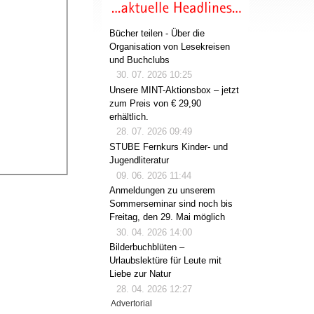
Bücher teilen - Über die
Organisation von Lesekreisen
und Buchclubs
30. 07. 2026 10:25
Unsere MINT-Aktionsbox – jetzt
zum Preis von € 29,90
erhältlich.
28. 07. 2026 09:49
STUBE Fernkurs Kinder- und
Jugendliteratur
09. 06. 2026 11:44
Anmeldungen zu unserem
Sommerseminar sind noch bis
Freitag, den 29. Mai möglich
30. 04. 2026 14:00
Bilderbuchblüten –
Urlaubslektüre für Leute mit
Liebe zur Natur
28. 04. 2026 12:27
Advertorial