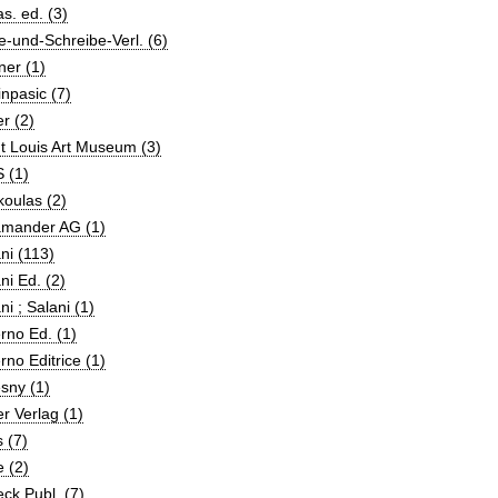
s. ed. (3)
-und-Schreibe-Verl. (6)
ner (1)
npasic (7)
er (2)
t Louis Art Museum (3)
 (1)
oulas (2)
amander AG (1)
ni (113)
ni Ed. (2)
ni ; Salani (1)
rno Ed. (1)
rno Editrice (1)
sny (1)
er Verlag (1)
s (7)
e (2)
eck Publ. (7)