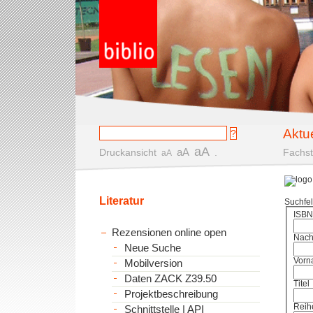
Aktu
aA
aA
Druckansicht
.
Fachst
aA
Literatur
Suchfe
ISBN
Rezensionen online open
Nac
Neue Suche
Vorn
Mobilversion
Daten ZACK Z39.50
Titel
Projektbeschreibung
Reih
Schnittstelle | API