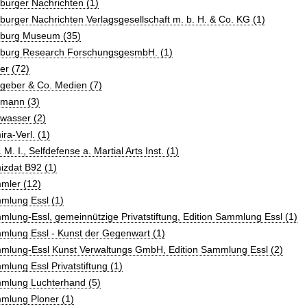
burger Nachrichten (1)
burger Nachrichten Verlagsgesellschaft m. b. H. & Co. KG (1)
zburg Museum (35)
zburg Research ForschungsgesmbH. (1)
er (72)
geber & Co. Medien (7)
zmann (3)
wasser (2)
ra-Verl. (1)
. M. I., Selfdefense a. Martial Arts Inst. (1)
izdat B92 (1)
mler (12)
mlung Essl (1)
lung-Essl, gemeinnützige Privatstiftung, Edition Sammlung Essl (1)
mlung Essl - Kunst der Gegenwart (1)
mlung-Essl Kunst Verwaltungs GmbH, Edition Sammlung Essl (2)
lung Essl Privatstiftung (1)
mlung Luchterhand (5)
mlung Ploner (1)