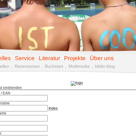
elles
Service
Literatur
Projekte
Über uns
ellen
.
Rezensionen
.
Buchstart
.
Multimedia
.
biblio-blog
ld einblenden
 / EAN
hname
Index
ame
e