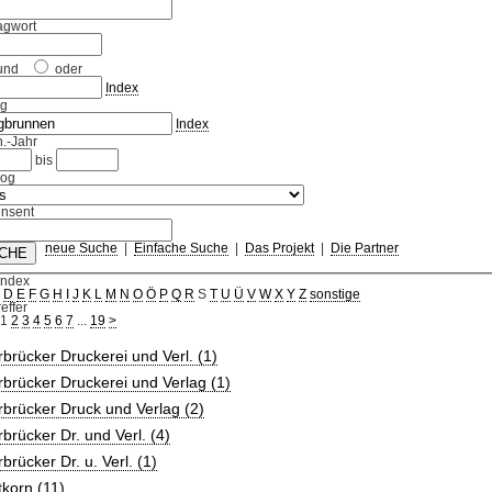
agwort
und
oder
Index
ag
Index
.-Jahr
bis
log
nsent
neue Suche
|
Einfache Suche
|
Das Projekt
|
Die Partner
Index
C
D
E
F
G
H
I
J
K
L
M
N
O
Ö
P
Q
R
S
T
U
Ü
V
W
X
Y
Z
sonstige
effer
1
2
3
4
5
6
7
...
19
>
brücker Druckerei und Verl. (1)
brücker Druckerei und Verlag (1)
brücker Druck und Verlag (2)
brücker Dr. und Verl. (4)
brücker Dr. u. Verl. (1)
korn (11)