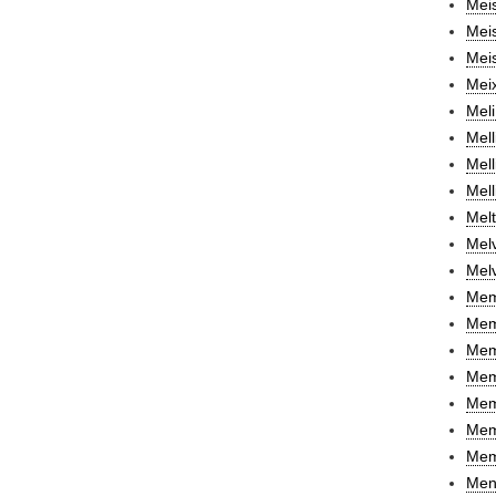
Meis
Meis
Mei
Meix
Meli
Mell
Mell
Mell
Melt
Melv
Melv
Mem
Memo
Mem
Mem
Mem
Mem
Memo
Men