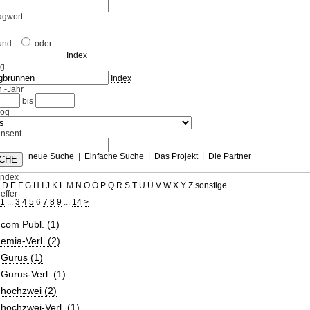
agwort
und
oder
Index
ag
Index
.-Jahr
bis
log
nsent
neue Suche
|
Einfache Suche
|
Das Projekt
|
Die Partner
Index
C
D
E
F
G
H
I
J
K
L
M
N
O
Ö
P
Q
R
S
T
U
Ü
V
W
X
Y
Z
sonstige
effer
1
...
3
4
5
6
7
8
9
...
14
>
com Publ. (1)
mia-Verl. (2)
Gurus (1)
urus-Verl. (1)
hochzwei (2)
ochzwei-Verl. (1)