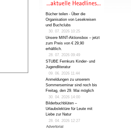
Bücher teilen - Über die
Organisation von Lesekreisen
und Buchclubs
30. 07. 2026 10:25
Unsere MINT-Aktionsbox – jetzt
zum Preis von € 29,90
erhältlich.
28. 07. 2026 09:49
STUBE Fernkurs Kinder- und
Jugendliteratur
09. 06. 2026 11:44
Anmeldungen zu unserem
Sommerseminar sind noch bis
Freitag, den 29. Mai möglich
30. 04. 2026 14:00
Bilderbuchblüten –
Urlaubslektüre für Leute mit
Liebe zur Natur
28. 04. 2026 12:27
Advertorial