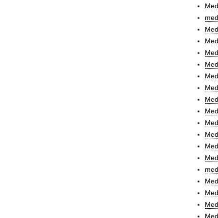
Medi
medi
Med
Medi
Med
Medi
Med
Medi
Medi
Medi
Medi
Med
MedM
Med
medp
Medp
Medp
MedP
Medp