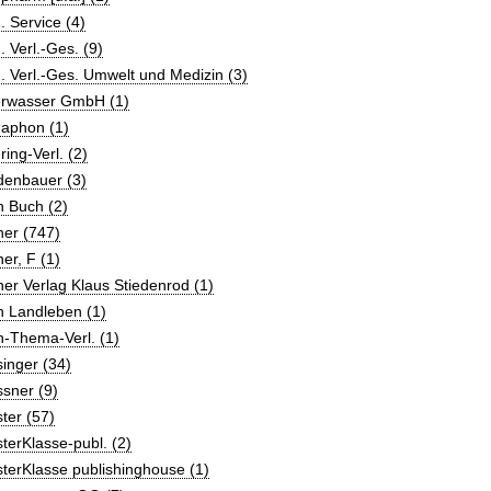
 Service (4)
 Verl.-Ges. (9)
 Verl.-Ges. Umwelt und Medizin (3)
rwasser GmbH (1)
aphon (1)
ing-Verl. (2)
denbauer (3)
n Buch (2)
ner (747)
er, F (1)
er Verlag Klaus Stiedenrod (1)
n Landleben (1)
n-Thema-Verl. (1)
inger (34)
sner (9)
ter (57)
terKlasse-publ. (2)
terKlasse publishinghouse (1)