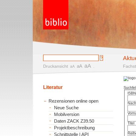
Aktu
aA
aA
Druckansicht
.
Fachst
aA
Literatur
Suchfe
ISBN
Rezensionen online open
Nac
Neue Suche
Vorn
Mobilversion
Daten ZACK Z39.50
Titel
Projektbeschreibung
Reih
Schnittstelle | API