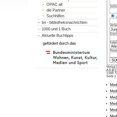
OPAC alt
Schl
die Partner
Suchhilfen
bn - bibliotheksnachrichten
Verl
1000 und 1 Buch
Ersch
Aktuelle Buchtipps
Kata
gefördert durch das
Reze
Verlag 
A
Ä
B
1398 Tr
Seite
<
Med
Mede
Med
MedG
Med
Medh