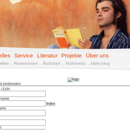
elles
Service
Literatur
Projekte
Über uns
ellen
.
Rezensionen
.
Buchstart
.
Multimedia
.
biblio-blog
ld einblenden
 / EAN
hname
Index
ame
e