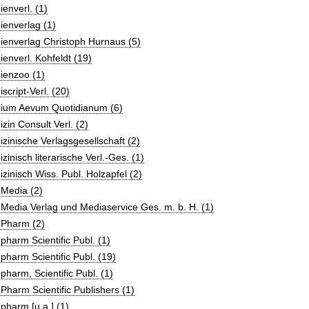
enverl. (1)
enverlag (1)
ienverlag Christoph Hurnaus (5)
enverl. Kohfeldt (19)
ienzoo (1)
script-Verl. (20)
ium Aevum Quotidianum (6)
zin Consult Verl. (2)
zinische Verlagsgesellschaft (2)
zinisch literarische Verl.-Ges. (1)
zinisch Wiss. Publ. Holzapfel (2)
Media (2)
edia Verlag und Mediaservice Ges. m. b. H. (1)
Pharm (2)
harm Scientific Publ. (1)
harm Scientific Publ. (19)
harm, Scientific Publ. (1)
harm Scientific Publishers (1)
harm [u.a.] (1)