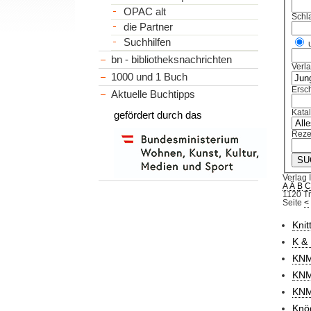
OPAC alt
Schl
die Partner
Suchhilfen
bn - bibliotheksnachrichten
Verl
1000 und 1 Buch
Ersch
Aktuelle Buchtipps
Kata
gefördert durch das
Reze
Verlag 
A
Ä
B
1120 Tr
Seite
<
Knit
K &
KNM
KNM
KNM
Knöd