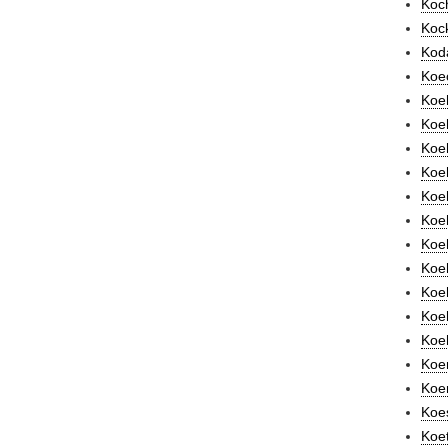
Koch
Kock
Kod
Koec
Koeh
Koe
Koe
Koeh
Koeh
Koeh
Koeh
Koeh
Koeh
Koeh
Koe
Koen
Koer
Koes
Koet