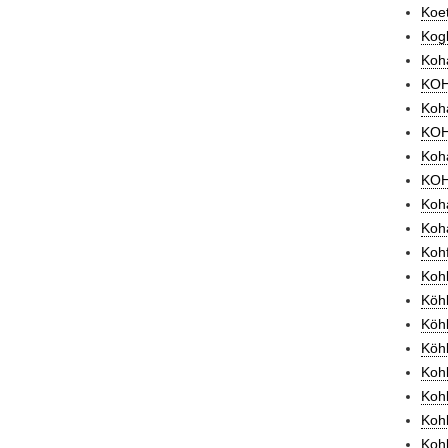
Koet
Kogl
Koh
KOH
Koha
KOHA
Koha
KOH
Koh
Koh
Kohf
Kohl
Köhl
Köhl
Köh
Koh
Koh
Kohl
Kohl