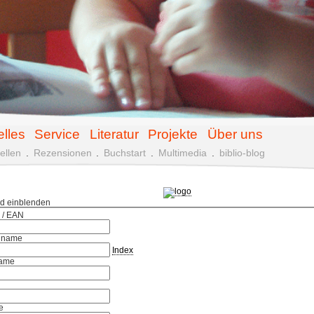
elles
Service
Literatur
Projekte
Über uns
ellen
.
Rezensionen
.
Buchstart
.
Multimedia
.
biblio-blog
ld einblenden
 / EAN
hname
Index
ame
e