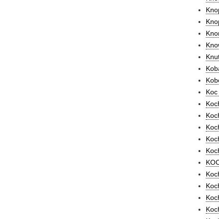
Kno
Knop
Knor
Kno
Knut
Koba
Kobe
Koc 
Koc
Koch
Koch
Koc
Koch
KOCH
Koc
Koc
Koc
Koc