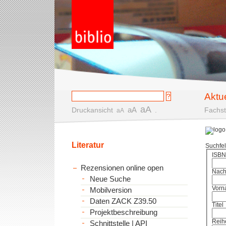
Aktu
aA
aA
Druckansicht
.
Fachst
aA
Literatur
Suchfe
ISBN
Rezensionen online open
Nac
Neue Suche
Vorn
Mobilversion
Daten ZACK Z39.50
Titel
Projektbeschreibung
Reih
Schnittstelle | API