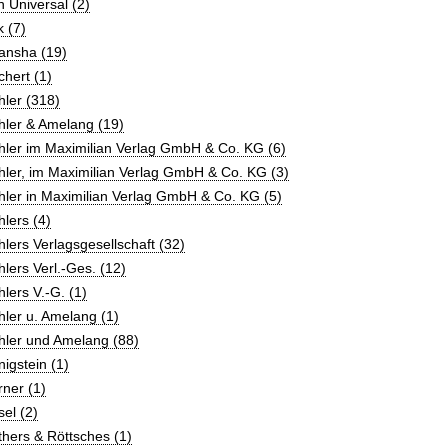
 Universal (2)
 (7)
ansha (19)
hert (1)
ler (318)
hler & Amelang (19)
hler im Maximilian Verlag GmbH & Co. KG (6)
ler, im Maximilian Verlag GmbH & Co. KG (3)
ler in Maximilian Verlag GmbH & Co. KG (5)
lers (4)
lers Verlagsgesellschaft (32)
lers Verl.-Ges. (12)
lers V.-G. (1)
ler u. Amelang (1)
hler und Amelang (88)
igstein (1)
ner (1)
el (2)
hers & Röttsches (1)