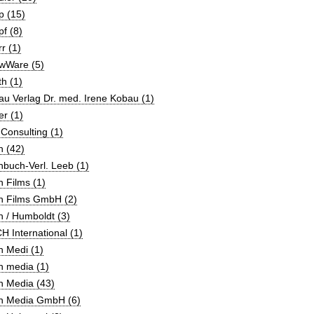
p (15)
f (8)
r (1)
wWare (5)
h (1)
u Verlag Dr. med. Irene Kobau (1)
r (1)
Consulting (1)
h (42)
buch-Verl. Leeb (1)
 Films (1)
h Films GmbH (2)
 / Humboldt (3)
 International (1)
h Medi (1)
h media (1)
h Media (43)
h Media GmbH (6)