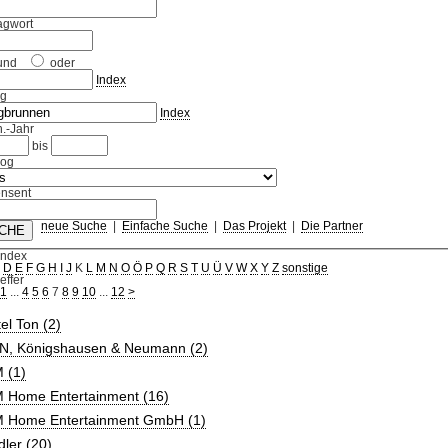
agwort
und
oder
Index
ag
Index
.-Jahr
bis
log
nsent
neue Suche
|
Einfache Suche
|
Das Projekt
|
Die Partner
Index
C
D
E
F
G
H
I
J
K
L
M
N
O
Ö
P
Q
R
S
T
U
Ü
V
W
X
Y
Z
sonstige
effer
1
...
4
5
6
7
8
9
10
...
12
>
tel Ton (2)
 N, Königshausen & Neumann (2)
 (1)
 Home Entertainment (16)
 Home Entertainment GmbH (1)
ler (20)