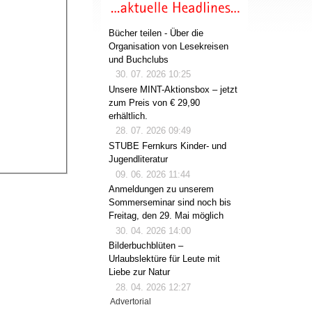
Bücher teilen - Über die
Organisation von Lesekreisen
und Buchclubs
30. 07. 2026 10:25
Unsere MINT-Aktionsbox – jetzt
zum Preis von € 29,90
erhältlich.
28. 07. 2026 09:49
STUBE Fernkurs Kinder- und
Jugendliteratur
09. 06. 2026 11:44
Anmeldungen zu unserem
Sommerseminar sind noch bis
Freitag, den 29. Mai möglich
30. 04. 2026 14:00
Bilderbuchblüten –
Urlaubslektüre für Leute mit
Liebe zur Natur
28. 04. 2026 12:27
Advertorial