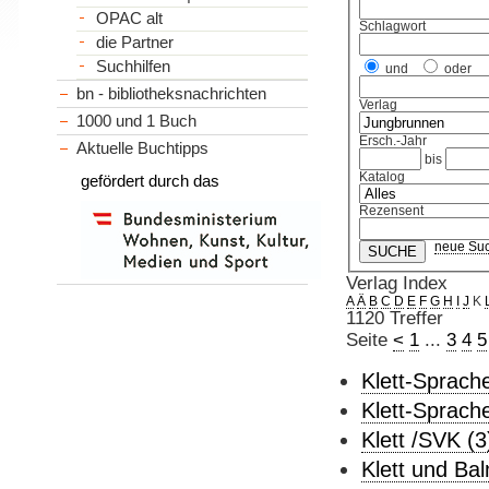
OPAC alt
Schlagwort
die Partner
Suchhilfen
und
oder
bn - bibliotheksnachrichten
Verlag
1000 und 1 Buch
Ersch.-Jahr
Aktuelle Buchtipps
bis
Katalog
gefördert durch das
Rezensent
neue Su
Verlag Index
A
Ä
B
C
D
E
F
G
H
I
J
K
1120 Treffer
Seite
<
1
...
3
4
5
Klett-Sprach
Klett-Sprach
Klett /SVK (3
Klett und Bal