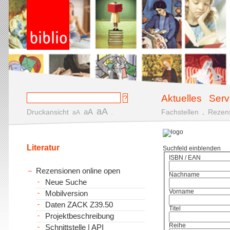
Aktuelles
Serv
aA
aA
Druckansicht
.
Fachstellen
.
Rezen
aA
Literatur
Suchfeld einblenden
ISBN / EAN
Rezensionen online open
Nachname
Neue Suche
Vorname
Mobilversion
Daten ZACK Z39.50
Titel
Projektbeschreibung
Reihe
Schnittstelle | API