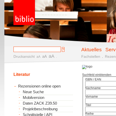
Aktuelles
Serv
aA
aA
Druckansicht
.
Fachstellen
.
Rezen
aA
Literatur
Suchfeld einblenden
ISBN / EAN
Rezensionen online open
Nachname
Neue Suche
Vorname
Mobilversion
Daten ZACK Z39.50
Titel
Projektbeschreibung
Reihe
Schnittstelle | API