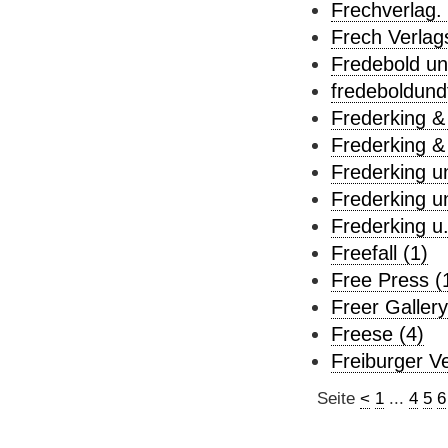
Frechverlag
Frech Verla
Fredebold un
fredeboldundf
Frederking &
Frederking &
Frederking un
Frederking u
Frederking u.
Freefall (1)
Free Press (
Freer Gallery
Freese (4)
Freiburger Ve
Seite
<
1
...
4
5
6