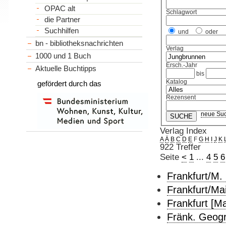
OPAC alt
Schlagwort
die Partner
Suchhilfen
und
oder
bn - bibliotheksnachrichten
Verlag
1000 und 1 Buch
Ersch.-Jahr
Aktuelle Buchtipps
bis
Katalog
gefördert durch das
Rezensent
neue Su
Verlag Index
A
Ä
B
C
D
E
F
G
H
I
J
K
922 Treffer
Seite
<
1
...
4
5
6
Frankfurt/M. 
Frankfurt/Mai
Frankfurt [Ma
Fränk. Geogr