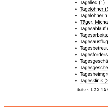
Tagelied (1)
Tagelöhner (
Tagelöhnerin 
Täger, Michae
Tagesablauf 
Tagesarbeitsz
Tagesausflug
Tagesbetreuu
Tagesförderst
Tagesgeschäf
Tagesgesche
Tagesheimgr
Tagesklinik (
Seite
<
1
2
3
4
5