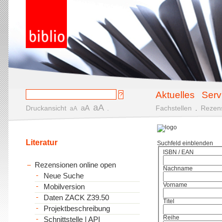
Aktuelles
Serv
aA
aA
Druckansicht
.
Fachstellen
.
Rezen
aA
Literatur
Suchfeld einblenden
ISBN / EAN
Rezensionen online open
Nachname
Neue Suche
Vorname
Mobilversion
Daten ZACK Z39.50
Titel
Projektbeschreibung
Reihe
Schnittstelle | API