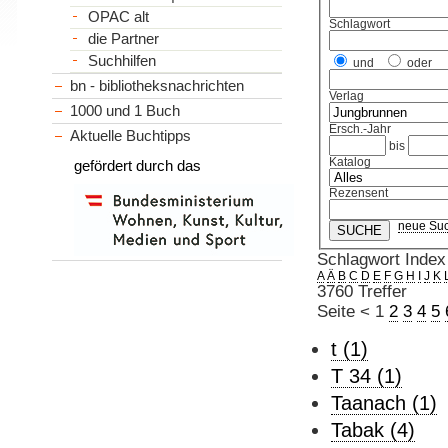
OPAC alt
Schlagwort
die Partner
Suchhilfen
und
oder
bn - bibliotheksnachrichten
Verlag
1000 und 1 Buch
Ersch.-Jahr
Aktuelle Buchtipps
bis
Katalog
gefördert durch das
Rezensent
neue Su
Schlagwort Index
A
Ä
B
C
D
E
F
G
H
I
J
K
3760 Treffer
Seite
<
1
2
3
4
5
t (1)
T 34 (1)
Taanach (1)
Tabak (4)