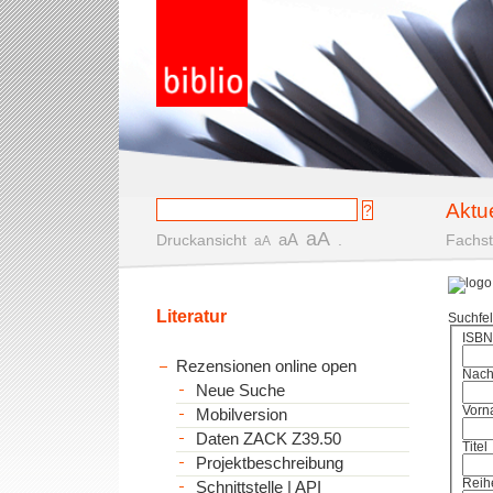
Aktu
aA
aA
Druckansicht
.
Fachst
aA
Literatur
Suchfe
ISBN
Rezensionen online open
Nac
Neue Suche
Vorn
Mobilversion
Daten ZACK Z39.50
Titel
Projektbeschreibung
Reih
Schnittstelle | API