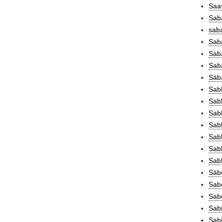
Saav
Sab
saba
Sab
Sabä
Saba
Sába
Sabb
Sab
Sabb
Sab
Sabb
Sabb
Sabb
Säbe
Sabe
Sabe
Sabi
Sabi