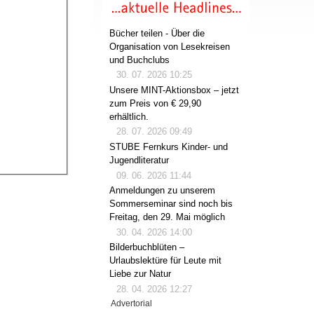
Bücher teilen - Über die
Organisation von Lesekreisen
und Buchclubs
30. 07. 2026 10:25
Unsere MINT-Aktionsbox – jetzt
zum Preis von € 29,90
erhältlich.
28. 07. 2026 09:49
STUBE Fernkurs Kinder- und
Jugendliteratur
09. 06. 2026 11:44
Anmeldungen zu unserem
Sommerseminar sind noch bis
Freitag, den 29. Mai möglich
30. 04. 2026 14:00
Bilderbuchblüten –
Urlaubslektüre für Leute mit
Liebe zur Natur
28. 04. 2026 12:27
Advertorial