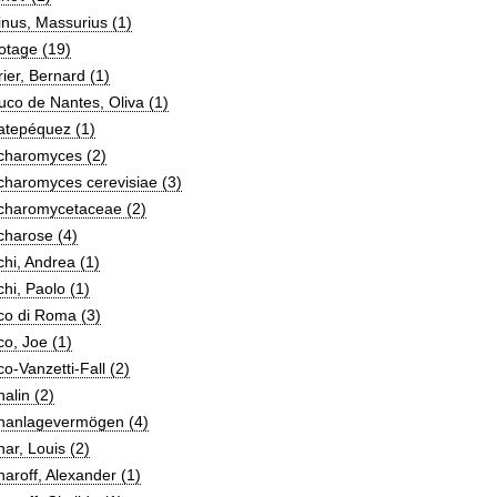
nus, Massurius (1)
otage (19)
ier, Bernard (1)
co de Nantes, Oliva (1)
atepéquez (1)
charomyces (2)
charomyces cerevisiae (3)
charomycetaceae (2)
charose (4)
hi, Andrea (1)
hi, Paolo (1)
co di Roma (3)
o, Joe (1)
o-Vanzetti-Fall (2)
alin (2)
hanlagevermögen (4)
ar, Louis (2)
aroff, Alexander (1)