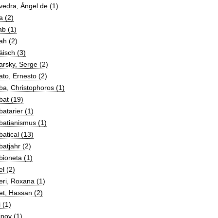
edra, Ángel de (1)
a (2)
b (1)
ah (2)
isch (3)
rsky, Serge (2)
to, Ernesto (2)
a, Christophoros (1)
bat (19)
atarier (1)
batianismus (1)
atical (13)
atjahr (2)
ioneta (1)
l (2)
ri, Roxana (1)
t, Hassan (2)
 (1)
nov (1)