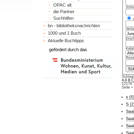
OPAC alt
Schl
die Partner
Suchhilfen
bn - bibliotheksnachrichten
Verl
1000 und 1 Buch
Ersch
Aktuelle Buchtipps
Kata
gefördert durch das
Reze
Schlag
A
Ä
B
12178 T
Seite
<
s (5
S (2
Saa
Saa
Saa
Saal