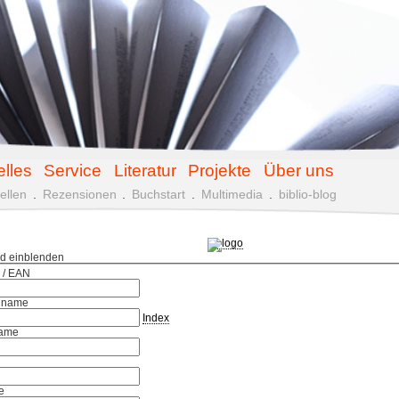
elles
Service
Literatur
Projekte
Über uns
ellen
.
Rezensionen
.
Buchstart
.
Multimedia
.
biblio-blog
ld einblenden
 / EAN
hname
Index
ame
e