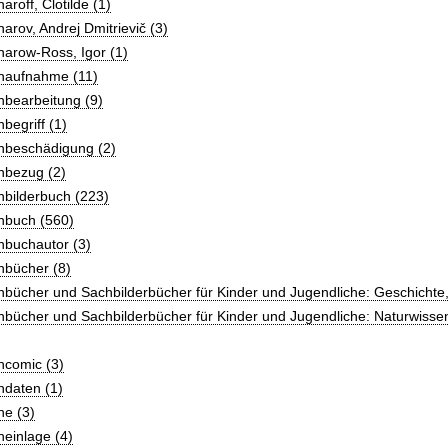
aroff, Clotilde (1)
arov, Andrej Dmitrievič (3)
arow-Ross, Igor (1)
haufnahme (11)
hbearbeitung (9)
begriff (1)
hbeschädigung (2)
hbezug (2)
hbilderbuch (223)
hbuch (560)
hbuchautor (3)
hbücher (8)
bücher und Sachbilderbücher für Kinder und Jugendliche: Geschichte, P
bücher und Sachbilderbücher für Kinder und Jugendliche: Naturwissen
hcomic (3)
hdaten (1)
he (3)
einlage (4)