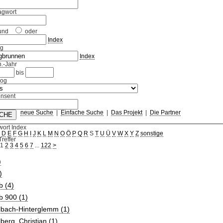
agwort
und
oder
Index
ag
Index
.-Jahr
bis
log
nsent
neue Suche
|
Einfache Suche
|
Das Projekt
|
Die Partner
wort Index
C
D
E
F
G
H
I
J
K
L
M
N
O
Ö
P
Q
R
S
T
U
Ü
V
W
X
Y
Z
sonstige
reffer
1
2
3
4
5
6
7
...
122
>
)
)
b (4)
b 900 (1)
lbach-Hinterglemm (1)
berg, Christian (1)