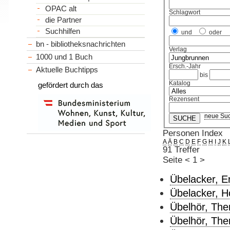
OPAC alt
Schlagwort
die Partner
Suchhilfen
und
oder
bn - bibliotheksnachrichten
Verlag
1000 und 1 Buch
Ersch.-Jahr
Aktuelle Buchtipps
bis
Katalog
gefördert durch das
Rezensent
neue Su
Personen Index
A
Ä
B
C
D
E
F
G
H
I
J
K
91 Treffer
Seite
<
1
>
Übelacker, Er
Übelacker, Ho
Übelhör, The
Übelhör, Ther