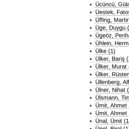
Ücüncü, Güla
Üestek, Fato
Üffing, Marti
Üge, Duygu (
Ügeöz, Perih
Ühlein, Herm
Ülke (1)
Ülker, Bariş (
Ülker, Murat 
Ülker, Rüste
Üllenberg, Al
Ülner, Nihat 
Ülsmann, Tim
Ümit, Ahmet 
Ümit, Ahmet 
Ünal, Ümit (1
Ünel, Birol (1