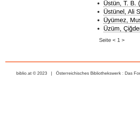
Üstün, T. B. 
Üstünel, Ali 
Üyümez, Mus
Üzüm, Çiğde
Seite
<
1
>
biblio.at © 2023 | Österreichisches Bibliothekswerk : Das F