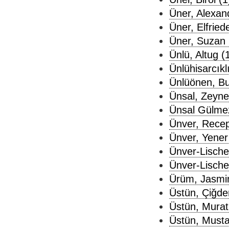
Üner, Alexan
Üner, Elfried
Üner, Suzan 
Ünlü, Altug (
Ünlühisarcıkl
Ünlüönen, Bu
Ünsal, Zeyne
Ünsal Gülmez
Ünver, Recep
Ünver, Yener
Ünver-Lische
Ünver-Lische
Ürüm, Jasmin
Üstün, Çiǧde
Üstün, Murat
Üstün, Musta