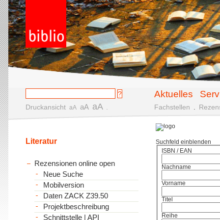
Aktuelles
Serv
aA
aA
Druckansicht
.
Fachstellen
.
Rezen
aA
Literatur
Suchfeld einblenden
ISBN / EAN
Rezensionen online open
Nachname
Neue Suche
Vorname
Mobilversion
Daten ZACK Z39.50
Titel
Projektbeschreibung
Reihe
Schnittstelle | API