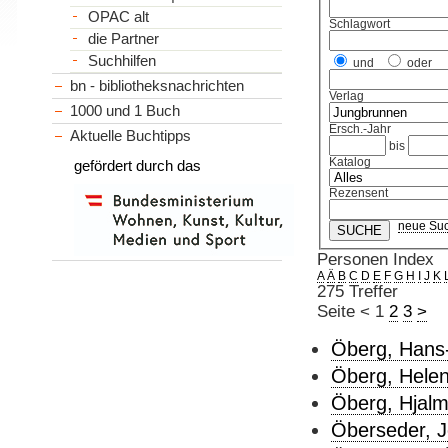
OPAC alt
Schlagwort
die Partner
Suchhilfen
und
oder
bn - bibliotheksnachrichten
Verlag
1000 und 1 Buch
Ersch.-Jahr
Aktuelle Buchtipps
bis
Katalog
gefördert durch das
Rezensent
neue Su
Personen Index
A
Ä
B
C
D
E
F
G
H
I
J
K
275 Treffer
Seite
<
1
2
3
>
Öberg, Hans-
Öberg, Helen
Öberg, Hjalm
Öberseder, J