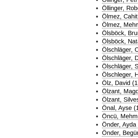
Öllinger, Rob
Ölmez, Cahit
Ölmez, Mehm
Ölsböck, Bru
Ölsböck, Nata
Ölschläger, C
Ölschläger, D
Ölschläger, S
Ölschleger, H
Ölz, David (1
Ölzant, Magd
Ölzant, Silve
Önal, Ayse (
Öncü, Mehmet
Önder, Ayda 
Önder, Begüm