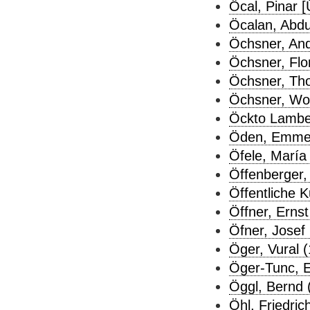
Öcal, Pinar [
Öcalan, Abdu
Öchsner, And
Öchsner, Flor
Öchsner, Th
Öchsner, Wol
Öckto Lamber
Öden, Emmel
Öfele, María 
Öffenberger, 
Öffentliche 
Öffner, Ernst
Öfner, Josef 
Öger, Vural (
Öger-Tunc, 
Öggl, Bernd 
Öhl, Friedric