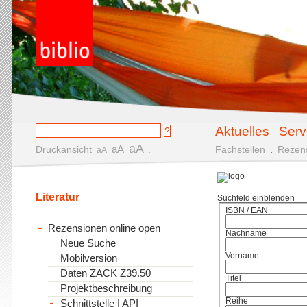
Aktuelles
Serv
aA
aA
Druckansicht
.
Fachstellen
.
Rezen
aA
Literatur
Suchfeld einblenden
ISBN / EAN
Rezensionen online open
Nachname
Neue Suche
Vorname
Mobilversion
Daten ZACK Z39.50
Titel
Projektbeschreibung
Reihe
Schnittstelle | API