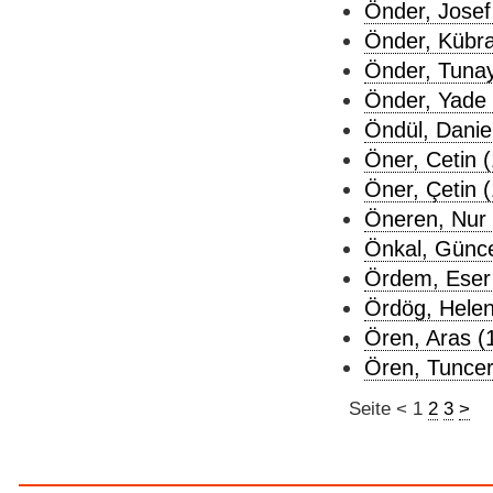
Önder, Josef
Önder, Kübra
Önder, Tunay
Önder, Yade 
Öndül, Daniel
Öner, Cetin (
Öner, Çetin (
Öneren, Nur 
Önkal, Günce
Ördem, Eser 
Ördög, Helen
Ören, Aras (
Ören, Tuncer 
Seite
<
1
2
3
>