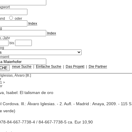
agwort
und
oder
Index
ag
Index
.-Jahr
bis
log
nsent
neue Suche
|
Einfache Suche
|
Das Projekt
|
Die Partner
glesias, Álvaro [Ill.]
r
1
>
a, Isabel: El talisman de oro
l Cordova. Ill.: Álvaro Iglesias. - 2. Aufl. - Madrid : Anaya, 2009. - 115 S. :
e verde)
978-84-667-7738-4 / 84-667-7738-5 ca. Eur 10,90