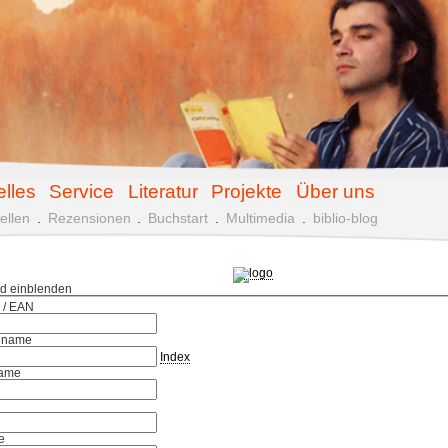
elles
Service
Literatur
Projekte
Über uns
ellen
.
Rezensionen
.
Buchstart
.
Multimedia
.
biblio-blog
ld einblenden
 / EAN
hname
Index
ame
e