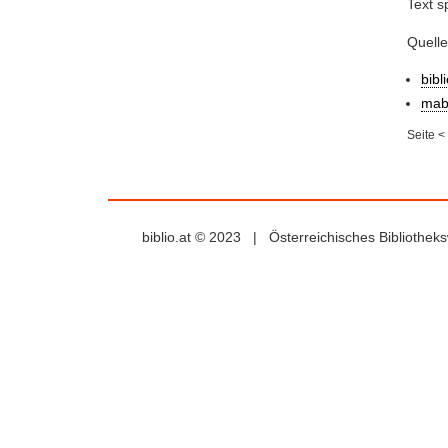
Text s
Quelle
bibl
mab
Seite
<
biblio.at © 2023 | Österreichisches Bibliothe