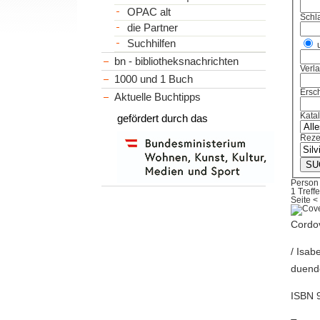
OPAC alt
Schl
die Partner
Suchhilfen
bn - bibliotheksnachrichten
Verl
1000 und 1 Buch
Ersch
Aktuelle Buchtipps
Kata
gefördert durch das
Reze
Person I
1 Treffe
Seite
<
Cordov
/ Isabe
duend
ISBN 