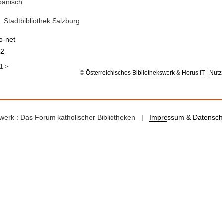
panisch
: Stadtbibliothek Salzburg
io-net
2
1
>
©
Österreichisches Bibliothekswerk
&
Horus IT
|
Nutz
kswerk : Das Forum katholischer Bibliotheken |
Impressum & Datensch