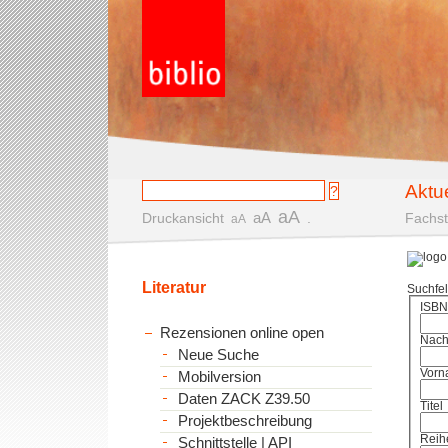
Aktu
aA
aA
Druckansicht
.
Fachst
aA
Literatur
Suchfe
ISBN
Rezensionen online open
Nac
Neue Suche
Vorn
Mobilversion
Daten ZACK Z39.50
Titel
Projektbeschreibung
Reih
Schnittstelle | API