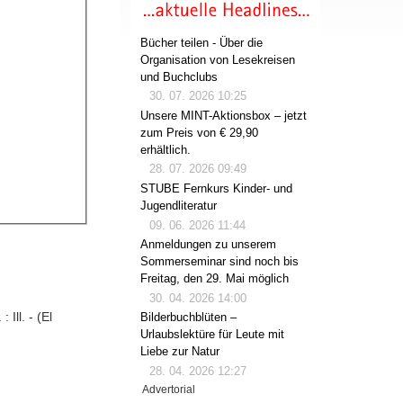
Bücher teilen - Über die
Organisation von Lesekreisen
und Buchclubs
30. 07. 2026 10:25
Unsere MINT-Aktionsbox – jetzt
zum Preis von € 29,90
erhältlich.
28. 07. 2026 09:49
STUBE Fernkurs Kinder- und
Jugendliteratur
09. 06. 2026 11:44
Anmeldungen zu unserem
Sommerseminar sind noch bis
Freitag, den 29. Mai möglich
30. 04. 2026 14:00
 Ill. - (El
Bilderbuchblüten –
Urlaubslektüre für Leute mit
Liebe zur Natur
28. 04. 2026 12:27
Advertorial