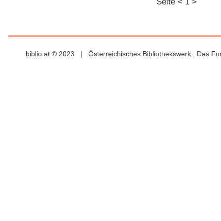
Seite
<
1
>
biblio.at © 2023 | Österreichisches Bibliothekswerk : Das F