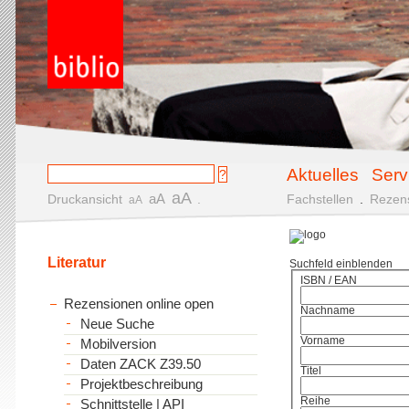
Aktuelles
Serv
aA
aA
Druckansicht
.
Fachstellen
.
Rezen
aA
Literatur
Suchfeld einblenden
ISBN / EAN
Rezensionen online open
Nachname
Neue Suche
Vorname
Mobilversion
Daten ZACK Z39.50
Titel
Projektbeschreibung
Reihe
Schnittstelle | API