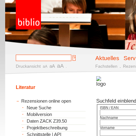
Aktuelles
Serv
aA
aA
Druckansicht
.
Fachstellen
.
Rezen
aA
Literatur
Suchfeld einblen
Rezensionen online open
Neue Suche
ISBN / EAN
Mobilversion
Nachname
Daten ZACK Z39.50
Projektbeschreibung
Vorname
Schnittstelle | API