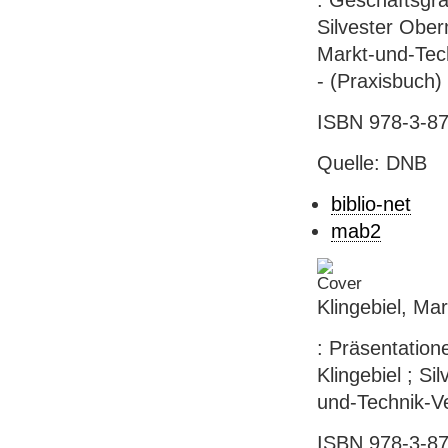
: Geschäftsgra
Silvester Ober
Markt-und-Techn
- (Praxisbuch)
ISBN 978-3-87
Quelle: DNB
biblio-net
mab2
Klingebiel, Ma
: Präsentation
Klingebiel ; S
und-Technik-Ver
ISBN 978-3-87