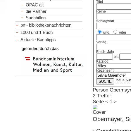
Titel
OPAC alt
die Partner
Reihe
Suchhilfen
Schlagwort
bn - bibliotheksnachrichten
1000 und 1 Buch
und
oder
Aktuelle Buchtipps
Verlag
gefördert durch das
Ersch.-Jahr
bis
Katalog
Rezensent
neue Su
Person Obermayer
2 Treffer
Seite
<
1
>
Obermayer, Si