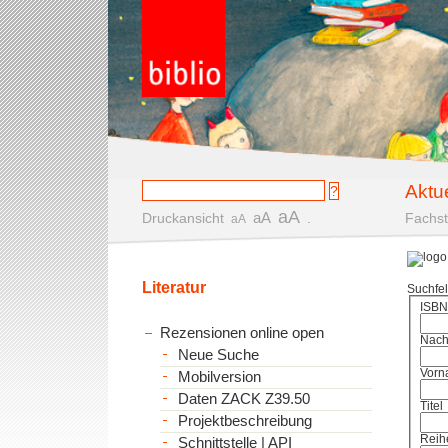
Aktu
aA
aA
Druckansicht
.
Fachst
aA
Literatur
Suchfe
ISBN
Rezensionen online open
Nac
Neue Suche
Vorn
Mobilversion
Daten ZACK Z39.50
Titel
Projektbeschreibung
Reih
Schnittstelle | API