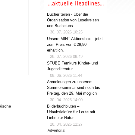
Bücher teilen - Über die
Organisation von Lesekreisen
und Buchclubs
30. 07. 2026 10:25
Unsere MINT-Aktionsbox – jetzt
zum Preis von € 29,90
erhältlich.
28. 07. 2026 09:49
STUBE Fernkurs Kinder- und
Jugendliteratur
09. 06. 2026 11:44
Anmeldungen zu unserem
Sommerseminar sind noch bis
Freitag, den 29. Mai möglich
30. 04. 2026 14:00
äische
Bilderbuchblüten –
Urlaubslektüre für Leute mit
Liebe zur Natur
28. 04. 2026 12:27
Advertorial