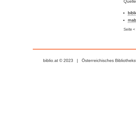
Quell
bibl
mab
Seite
<
biblio.at © 2023 | Österreichisches Bibliothe