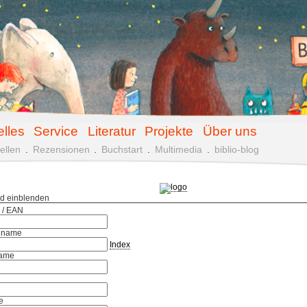
elles
Service
Literatur
Projekte
Über uns
ellen
.
Rezensionen
.
Buchstart
.
Multimedia
.
biblio-blog
ld einblenden
 / EAN
hname
Index
ame
e