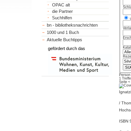
OPAC alt
Schl
die Partner
Suchhilfen
bn - bibliotheksnachrichten
Verl
1000 und 1 Buch
Ersch
Aktuelle Buchtipps
Kata
gefördert durch das
Reze
Person 
1 Treffe
Seite
<
Ignatz
/ Thom
Hochsc
ISBN 9