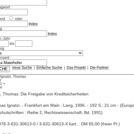
agwort
und
oder
Index
ag
Index
.-Jahr
bis
log
nsent
neue Suche
|
Einfache Suche
|
Das Projekt
|
Die Partner
Ignatzi, Thomas
r
1
>
i, Thomas: Die Freigabe von Kreditsicherheiten
as Ignatzi. - Frankfurt am Main : Lang, 1996. - 192 S.; 21 cm - (Europ
hulschriften : Reihe 2, Rechtswissenschaft; Bd. 1991)
78-3-631-30613-0 / 3-631-30613-X kart. : DM 65.00 (freier Pr.)