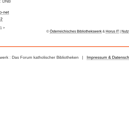
e: DNB
io-net
2
1
>
©
Österreichisches Bibliothekswerk
&
Horus IT
|
Nutz
kswerk : Das Forum katholischer Bibliotheken |
Impressum & Datensch