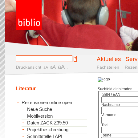
Aktuelles
Serv
aA
aA
Druckansicht
.
Fachstellen
.
Rezen
aA
Literatur
Suchfeld einblenden
ISBN / EAN
Rezensionen online open
Nachname
Neue Suche
Vorname
Mobilversion
Daten ZACK Z39.50
Titel
Projektbeschreibung
Reihe
Schnittstelle | API