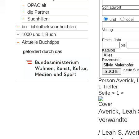
OPAC alt
Schlagwort
die Partner
Suchhilfen
und
oder
bn - bibliotheksnachrichten
Verlag
1000 und 1 Buch
Ersch.-Jahr
Aktuelle Buchtipps
bis
Katalog
gefördert durch das
Rezensent
neue Su
Person Averick, L
1 Treffer
Seite
<
1
>
Averick, Leah 
Verwandte
/ Leah S. Aver