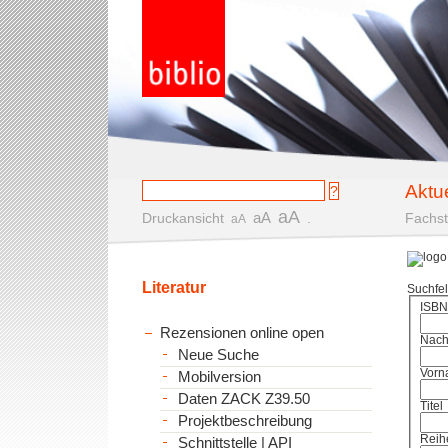
Aktu
aA
aA
Druckansicht
.
Fachst
aA
Literatur
Suchfe
ISBN
Rezensionen online open
Nac
Neue Suche
Vorn
Mobilversion
Daten ZACK Z39.50
Titel
Projektbeschreibung
Reih
Schnittstelle | API