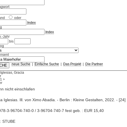
agwort
und
oder
Index
ag
Index
.-Jahr
bis
log
nsent
neue Suche
|
Einfache Suche
|
Das Projekt
|
Die Partner
Iglesias, Gracia
r
1
>
nn nicht einschlafen
a Iglesias. Ill. von Ximo Abadia. - Berlin : Kleine Gestalten, 2022. - [24] S
78-3-96704-740-0 / 3-96704-740-7 fest geb. : EUR 15,40
e: STUBE