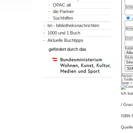
OPAC alt
Schl
die Partner
Suchhilfen
bn - bibliotheksnachrichten
Verl
1000 und 1 Buch
Ersch
Aktuelle Buchtipps
Kata
gefördert durch das
Reze
Person 
1 Treffe
Seite
<
Ich ka
/ Graci
ISBN 9
Quell