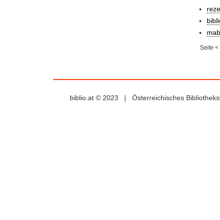
rez
bibl
mab
Seite
<
biblio.at © 2023 | Österreichisches Bibliothe