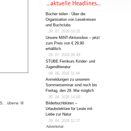
Bücher teilen - Über die
Organisation von Lesekreisen
und Buchclubs
30. 07. 2026 10:25
Unsere MINT-Aktionsbox – jetzt
zum Preis von € 29,90
erhältlich.
28. 07. 2026 09:49
STUBE Fernkurs Kinder- und
Jugendliteratur
09. 06. 2026 11:44
Anmeldungen zu unserem
Sommerseminar sind noch bis
Freitag, den 29. Mai möglich
30. 04. 2026 14:00
. : überw. Ill
Bilderbuchblüten –
Urlaubslektüre für Leute mit
Liebe zur Natur
28. 04. 2026 12:27
Advertorial