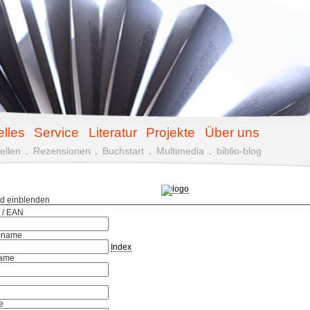
elles
Service
Literatur
Projekte
Über uns
ellen
.
Rezensionen
.
Buchstart
.
Multimedia
.
biblio-blog
ld einblenden
 / EAN
hname
Index
ame
e