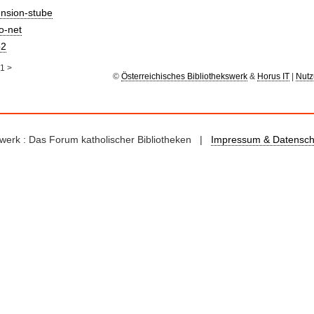
ension-stube
io-net
2
1
>
©
Österreichisches Bibliothekswerk
&
Horus IT
|
Nutz
kswerk : Das Forum katholischer Bibliotheken |
Impressum & Datensch