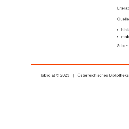
Litera
Quell
bibl
mab
Seite
<
biblio.at © 2023 | Österreichisches Bibliothe