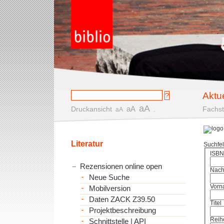
Aktu
aA
aA
Druckansicht
.
Fachst
aA
Literatur
Suchfe
ISBN
Rezensionen online open
Nac
Neue Suche
Vorn
Mobilversion
Daten ZACK Z39.50
Titel
Projektbeschreibung
Reih
Schnittstelle | API