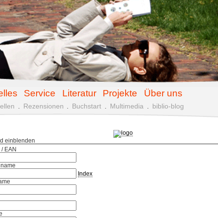
elles
Service
Literatur
Projekte
Über uns
ellen
.
Rezensionen
.
Buchstart
.
Multimedia
.
biblio-blog
ld einblenden
 / EAN
hname
Index
ame
e