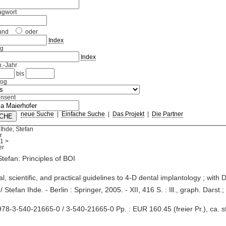
agwort
und
oder
Index
ag
Index
.-Jahr
bis
log
nsent
neue Suche
|
Einfache Suche
|
Das Projekt
|
Die Partner
Ihde, Stefan
r
1
>
Stefan: Principles of BOI
ical, scientific, and practical guidelines to 4-D dental implantology ; with 
/ Stefan Ihde. - Berlin : Springer, 2005. - XII, 416 S. : Ill., graph. Darst.
78-3-540-21665-0 / 3-540-21665-0 Pp. : EUR 160.45 (freier Pr.), ca. sf