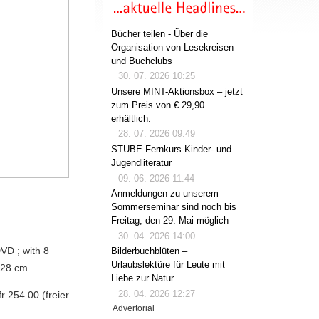
Bücher teilen - Über die
Organisation von Lesekreisen
und Buchclubs
30. 07. 2026 10:25
Unsere MINT-Aktionsbox – jetzt
zum Preis von € 29,90
erhältlich.
28. 07. 2026 09:49
STUBE Fernkurs Kinder- und
Jugendliteratur
09. 06. 2026 11:44
Anmeldungen zu unserem
Sommerseminar sind noch bis
Freitag, den 29. Mai möglich
30. 04. 2026 14:00
DVD ; with 8
Bilderbuchblüten –
Urlaubslektüre für Leute mit
; 28 cm
Liebe zur Natur
28. 04. 2026 12:27
r 254.00 (freier
Advertorial