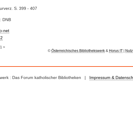
turverz. S. 399 - 407
e: DNB
io-net
2
1
>
©
Österreichisches Bibliothekswerk
&
Horus IT
|
Nutz
kswerk : Das Forum katholischer Bibliotheken |
Impressum & Datensch