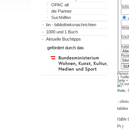
OPAC alt
Schl
die Partner
Suchhilfen
bn - bibliotheksnachrichten
Verl
1000 und 1 Buch
Ersch
Aktuelle Buchtipps
Kata
gefördert durch das
Reze
Person 
1 Treffe
Seite
<
Ihde, 
: clin
tables 
ISBN 9
Pr.)