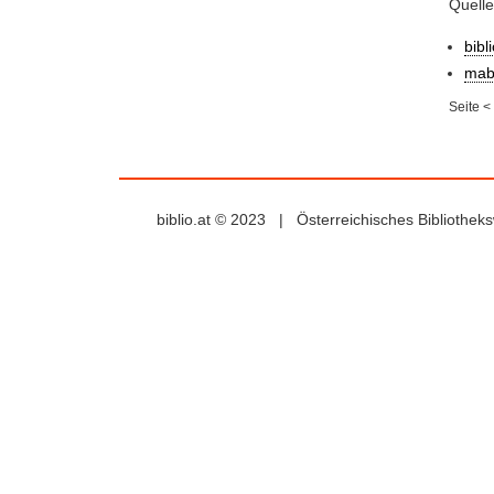
Quell
bibl
mab
Seite
<
biblio.at © 2023 | Österreichisches Bibliothe