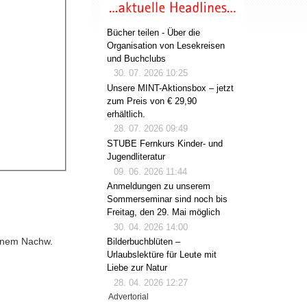
Bücher teilen - Über die
Organisation von Lesekreisen
und Buchclubs
30. 07. 2026 10:25
Unsere MINT-Aktionsbox – jetzt
zum Preis von € 29,90
erhältlich.
28. 07. 2026 09:49
STUBE Fernkurs Kinder- und
Jugendliteratur
09. 06. 2026 11:44
Anmeldungen zu unserem
Sommerseminar sind noch bis
Freitag, den 29. Mai möglich
30. 04. 2026 14:00
 einem Nachw.
Bilderbuchblüten –
Urlaubslektüre für Leute mit
Liebe zur Natur
28. 04. 2026 12:27
Advertorial