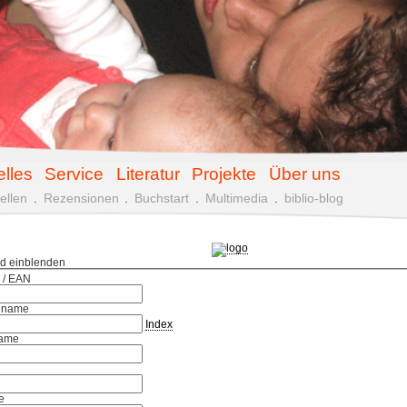
elles
Service
Literatur
Projekte
Über uns
ellen
.
Rezensionen
.
Buchstart
.
Multimedia
.
biblio-blog
ld einblenden
 / EAN
hname
Index
ame
e