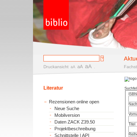
Aktu
aA
aA
Druckansicht
.
Fachst
aA
Literatur
Suchfe
ISBN
Rezensionen online open
Nac
Neue Suche
Vorn
Mobilversion
Daten ZACK Z39.50
Titel
Projektbeschreibung
Reih
Schnittstelle | API