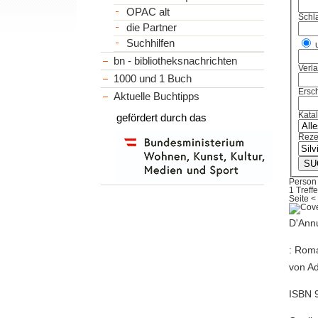
OPAC alt
Schl
die Partner
Suchhilfen
bn - bibliotheksnachrichten
Verl
1000 und 1 Buch
Ersch
Aktuelle Buchtipps
Kata
gefördert durch das
Reze
Person I
1 Treffe
Seite
<
D'Annu
: Roma
von Ad
ISBN 