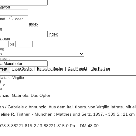
agwort
und
oder
Index
ag
Index
.-Jahr
bis
log
nsent
neue Suche
|
Einfache Suche
|
Das Projekt
|
Die Partner
afrate, Virgilio
r
1
>
nzio, Gabriele: Das Opfer
n / Gabriele d'Annunzio. Aus dem Ital. übers. von Virgilio Iafrate. Mit
eline R. Tintner. - München : Matthes und Seitz, 1997. - 339 S.; 21 cm
978-3-88221-815-2 / 3-88221-815-0 Pp. : DM 48.00