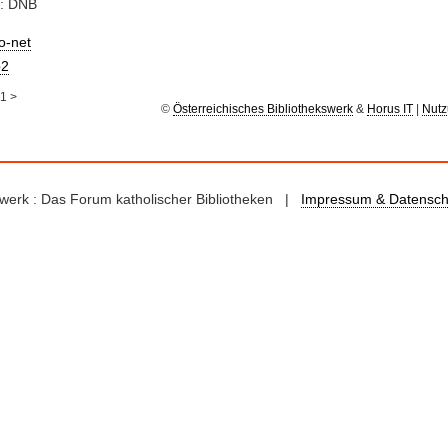
e: DNB
io-net
2
1
>
©
Österreichisches Bibliothekswerk
&
Horus IT
|
Nutz
kswerk : Das Forum katholischer Bibliotheken |
Impressum & Datensch