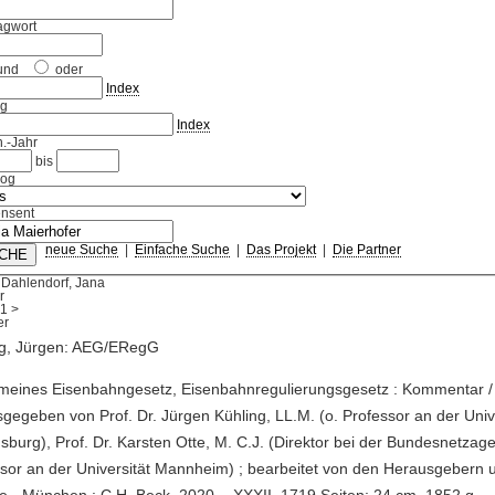
agwort
und
oder
Index
ag
Index
.-Jahr
bis
log
nsent
neue Suche
|
Einfache Suche
|
Das Projekt
|
Die Partner
 Dahlendorf, Jana
r
1
>
ng, Jürgen: AEG/ERegG
emeines Eisenbahngesetz, Eisenbahnregulierungsgesetz : Kommentar /
gegeben von Prof. Dr. Jürgen Kühling, LL.M. (o. Professor an der Univ
burg), Prof. Dr. Karsten Otte, M. C.J. (Direktor bei der Bundesnetzage
sor an der Universität Mannheim) ; bearbeitet von den Herausgebern u