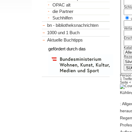
OPAC alt
Schl
die Partner
Suchhilfen
bn - bibliotheksnachrichten
Verl
1000 und 1 Buch
Ersch
Aktuelle Buchtipps
Kata
gefördert durch das
Reze
Person
1 Treffe
Seite
<
Kühli
: Allg
heraus
Regens
Profes