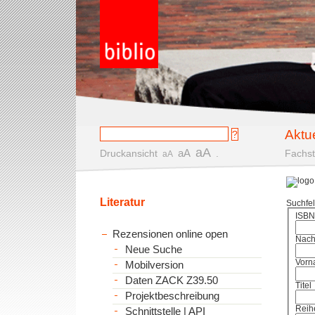
Aktu
aA
aA
Druckansicht
.
Fachst
aA
Literatur
Suchfe
ISBN
Rezensionen online open
Nac
Neue Suche
Vorn
Mobilversion
Daten ZACK Z39.50
Titel
Projektbeschreibung
Reih
Schnittstelle | API