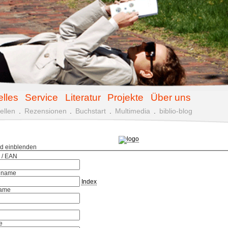
elles
Service
Literatur
Projekte
Über uns
ellen
.
Rezensionen
.
Buchstart
.
Multimedia
.
biblio-blog
ld einblenden
 / EAN
hname
Index
ame
e