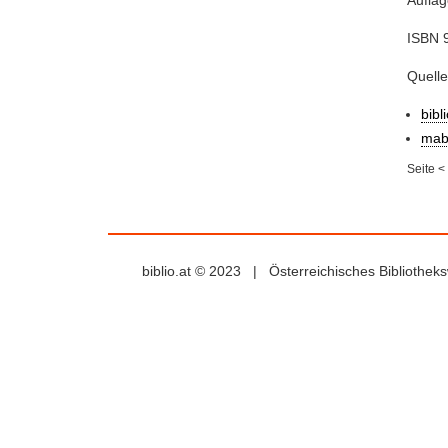
Auflag
ISBN 
Quell
bibl
mab
Seite
<
biblio.at © 2023 | Österreichisches Bibliothe