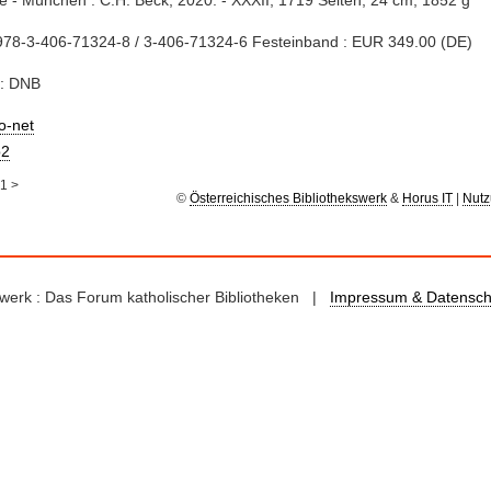
e - München : C.H. Beck, 2020. - XXXII, 1719 Seiten; 24 cm, 1852 g
978-3-406-71324-8 / 3-406-71324-6 Festeinband : EUR 349.00 (DE)
e: DNB
io-net
2
1
>
©
Österreichisches Bibliothekswerk
&
Horus IT
|
Nutz
kswerk : Das Forum katholischer Bibliotheken |
Impressum & Datensch