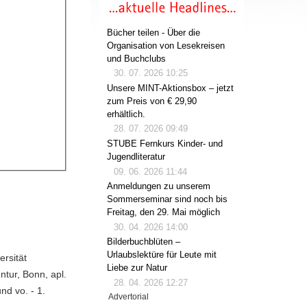
Bücher teilen - Über die
Organisation von Lesekreisen
und Buchclubs
30. 07. 2026 10:25
Unsere MINT-Aktionsbox – jetzt
zum Preis von € 29,90
erhältlich.
28. 07. 2026 09:49
STUBE Fernkurs Kinder- und
Jugendliteratur
09. 06. 2026 11:44
Anmeldungen zu unserem
Sommerseminar sind noch bis
Freitag, den 29. Mai möglich
30. 04. 2026 14:00
Bilderbuchblüten –
Urlaubslektüre für Leute mit
ersität
Liebe zur Natur
ntur, Bonn, apl.
28. 04. 2026 12:27
nd vo. - 1.
Advertorial