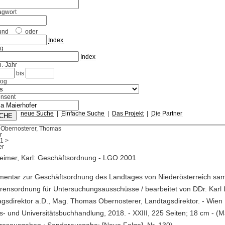
agwort
und
oder
Index
ag
Index
.-Jahr
bis
log
nsent
neue Suche
|
Einfache Suche
|
Das Projekt
|
Die Partner
 Obernosterer, Thomas
r
1
>
eimer, Karl: Geschäftsordnung - LGO 2001
mentar zur Geschäftsordnung des Landtages von Niederösterreich sa
rensordnung für Untersuchungsausschüsse / bearbeitet von DDr. Karl
gsdirektor a.D., Mag. Thomas Obernosterer, Landtagsdirektor. - Wien
s- und Universitätsbuchhandlung, 2018. - XXIII, 225 Seiten; 18 cm - (