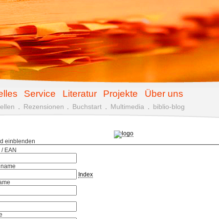
elles
Service
Literatur
Projekte
Über uns
ellen
.
Rezensionen
.
Buchstart
.
Multimedia
.
biblio-blog
ld einblenden
 / EAN
hname
Index
ame
e