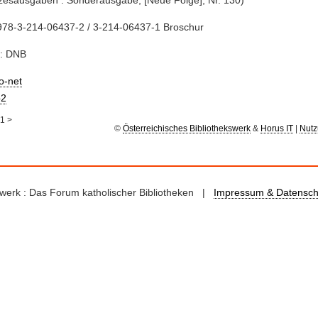
zesausgaben : Sonderausgabe; [Neue Folge], Nr. 130)
978-3-214-06437-2 / 3-214-06437-1 Broschur
e: DNB
io-net
2
1
>
©
Österreichisches Bibliothekswerk
&
Horus IT
|
Nutz
kswerk : Das Forum katholischer Bibliotheken |
Impressum & Datensch