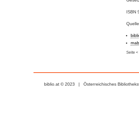
Geset
ISBN 
Quell
bibl
mab
Seite
<
biblio.at © 2023 | Österreichisches Bibliothe