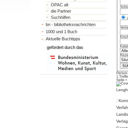
OPAC alt
Schl
die Partner
Suchhilfen
bn - bibliotheksnachrichten
Verl
1000 und 1 Buch
Ersch
Aktuelle Buchtipps
Kata
gefördert durch das
Reze
Person
1 Treffe
Seite
<
Lengh
: Kom
Verfah
Landta
Verlag