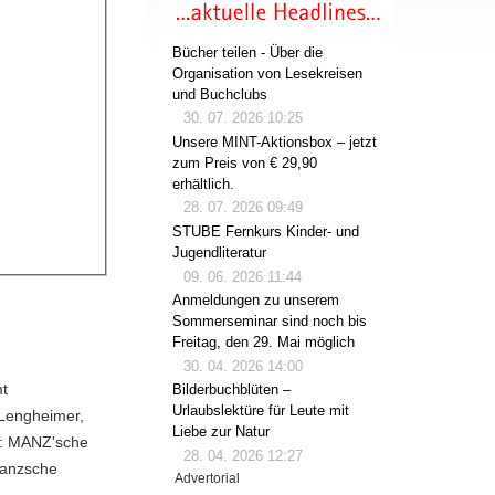
Bücher teilen - Über die
Organisation von Lesekreisen
und Buchclubs
30. 07. 2026 10:25
Unsere MINT-Aktionsbox – jetzt
zum Preis von € 29,90
erhältlich.
28. 07. 2026 09:49
STUBE Fernkurs Kinder- und
Jugendliteratur
09. 06. 2026 11:44
Anmeldungen zu unserem
Sommerseminar sind noch bis
Freitag, den 29. Mai möglich
30. 04. 2026 14:00
mt
Bilderbuchblüten –
Urlaubslektüre für Leute mit
 Lengheimer,
Liebe zur Natur
 : MANZ'sche
28. 04. 2026 12:27
Manzsche
Advertorial