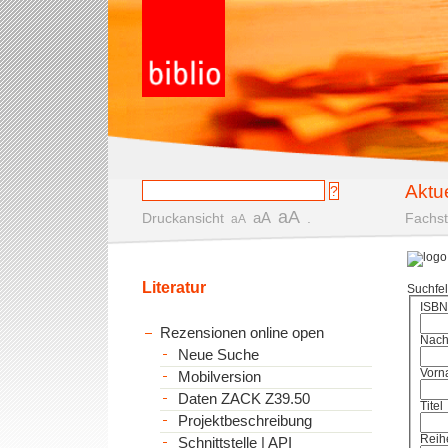
Aktu
aA
aA
Druckansicht
.
Fachst
aA
Literatur
Suchfe
ISBN
Rezensionen online open
Nac
Neue Suche
Vorn
Mobilversion
Daten ZACK Z39.50
Titel
Projektbeschreibung
Reih
Schnittstelle | API