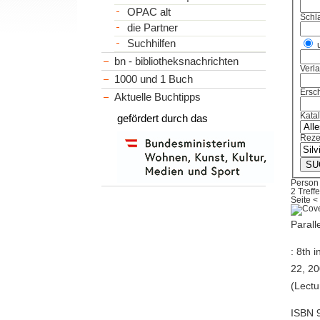
OPAC alt
Schl
die Partner
Suchhilfen
bn - bibliotheksnachrichten
Verl
1000 und 1 Buch
Ersch
Aktuelle Buchtipps
Kata
gefördert durch das
Reze
Person 
2 Treffe
Seite
<
Parall
: 8th 
22, 20
(Lectu
ISBN 9