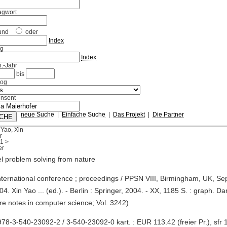
agwort
und
oder
Index
ag
Index
.-Jahr
bis
log
nsent
neue Suche
|
Einfache Suche
|
Das Projekt
|
Die Partner
Yao, Xin
r
1
>
el problem solving from nature
international conference ; proceedings / PPSN VIII, Birmingham, UK, S
04. Xin Yao ... (ed.). - Berlin : Springer, 2004. - XX, 1185 S. : graph. Da
re notes in computer science; Vol. 3242)
78-3-540-23092-2 / 3-540-23092-0 kart. : EUR 113.42 (freier Pr.), sfr 1