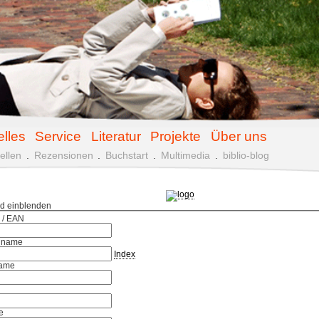
elles
Service
Literatur
Projekte
Über uns
ellen
.
Rezensionen
.
Buchstart
.
Multimedia
.
biblio-blog
ld einblenden
 / EAN
hname
Index
ame
e