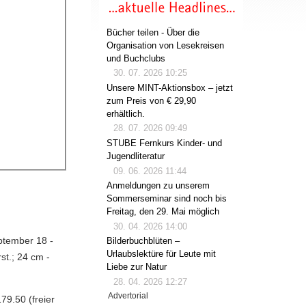
Bücher teilen - Über die
Organisation von Lesekreisen
und Buchclubs
30. 07. 2026 10:25
Unsere MINT-Aktionsbox – jetzt
zum Preis von € 29,90
erhältlich.
28. 07. 2026 09:49
STUBE Fernkurs Kinder- und
Jugendliteratur
09. 06. 2026 11:44
Anmeldungen zu unserem
Sommerseminar sind noch bis
Freitag, den 29. Mai möglich
30. 04. 2026 14:00
eptember 18 -
Bilderbuchblüten –
Urlaubslektüre für Leute mit
rst.; 24 cm -
Liebe zur Natur
28. 04. 2026 12:27
Advertorial
79.50 (freier