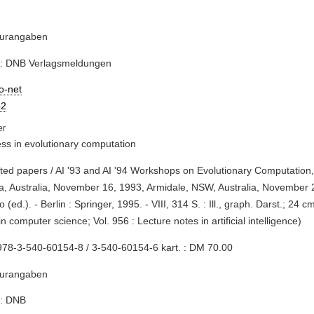
turangaben
e: DNB Verlagsmeldungen
io-net
2
ss in evolutionary computation
cted papers / AI '93 and AI '94 Workshops on Evolutionary Computation
ia, Australia, November 16, 1993, Armidale, NSW, Australia, November 2
 (ed.). - Berlin : Springer, 1995. - VIII, 314 S. : Ill., graph. Darst.; 24 c
in computer science; Vol. 956 : Lecture notes in artificial intelligence)
78-3-540-60154-8 / 3-540-60154-6 kart. : DM 70.00
turangaben
e: DNB