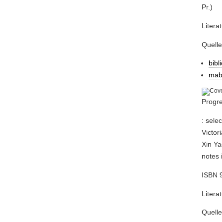
Pr.)
Litera
Quell
bibl
mab
Progre
: sele
Victor
Xin Yao
notes 
ISBN 9
Litera
Quell