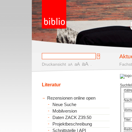
Aktu
aA
aA
Druckansicht
.
Fachst
aA
Literatur
Suchfe
ISBN
Rezensionen online open
Nac
Neue Suche
Vorn
Mobilversion
Daten ZACK Z39.50
Titel
Projektbeschreibung
Reih
Schnittstelle | API