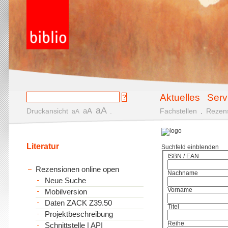
Aktuelles
Serv
aA
aA
Druckansicht
.
Fachstellen
.
Rezen
aA
Literatur
Suchfeld einblenden
ISBN / EAN
Rezensionen online open
Nachname
Neue Suche
Vorname
Mobilversion
Daten ZACK Z39.50
Titel
Projektbeschreibung
Reihe
Schnittstelle | API