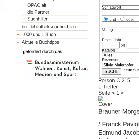
OPAC alt
Schlagwort
die Partner
Suchhilfen
und
oder
bn - bibliotheksnachrichten
Verlag
1000 und 1 Buch
Ersch.-Jahr
Aktuelle Buchtipps
bis
Katalog
gefördert durch das
Rezensent
neue Su
Person C 215
1 Treffer
Seite
<
1
>
Brauner Morg
/ Franck Pavlo
Edmund Jacoby.