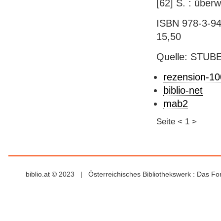
[62] S. : überw. 
ISBN 978-3-942
15,50
Quelle: STUB
rezension-1
biblio-net
mab2
Seite
<
1
>
biblio.at © 2023 | Österreichisches Bibliothekswerk : Das F