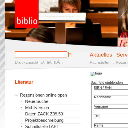
Aktuelles
Serv
aA
aA
Druckansicht
.
Fachstellen
.
Rezen
aA
Literatur
Suchfeld einblenden
ISBN / EAN
Rezensionen online open
Nachname
Neue Suche
Vorname
Mobilversion
Daten ZACK Z39.50
Titel
Projektbeschreibung
Reihe
Schnittstelle | API