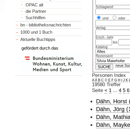
OPAC alt
Schlagwort
die Partner
Suchhilfen
und
oder
bn - bibliotheksnachrichten
Verlag
1000 und 1 Buch
Ersch.-Jahr
Aktuelle Buchtipps
bis
Katalog
gefördert durch das
Rezensent
neue Su
Personen Index
A
Ä
B
C
D
E
F
G
H
I
J
K
19580 Treffer
Seite
<
1
...
4
5
6
Dähn, Horst 
Dähn, Jörg (
Dähn, Mathia
Dähn, Mayke